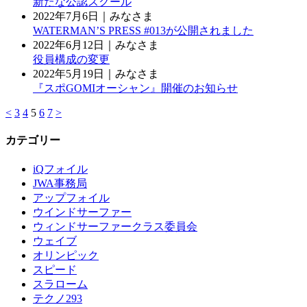
新たな公認スクール
2022年7月6日｜みなさま
WATERMAN’S PRESS #013が公開されました
2022年6月12日｜みなさま
役員構成の変更
2022年5月19日｜みなさま
『スポGOMIオーシャン』開催のお知らせ
<
3
4
5
6
7
>
カテゴリー
iQフォイル
JWA事務局
アップフォイル
ウインドサーファー
ウィンドサーファークラス委員会
ウェイブ
オリンピック
スピード
スラローム
テクノ293