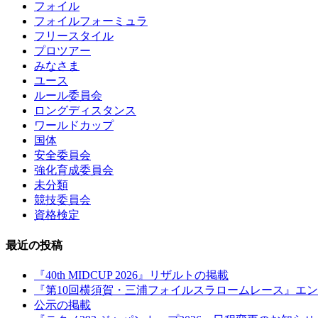
フォイル
フォイルフォーミュラ
フリースタイル
プロツアー
みなさま
ユース
ルール委員会
ロングディスタンス
ワールドカップ
国体
安全委員会
強化育成委員会
未分類
競技委員会
資格検定
最近の投稿
『40th MIDCUP 2026』リザルトの掲載
『第10回横須賀・三浦フォイルスラロームレース』エ
公示の掲載