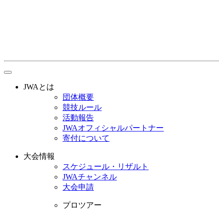
toggle
navigation
JWAとは
団体概要
競技ルール
活動報告
JWAオフィシャルパートナー
寄付について
大会情報
スケジュール・リザルト
JWAチャンネル
大会申請
プロツアー