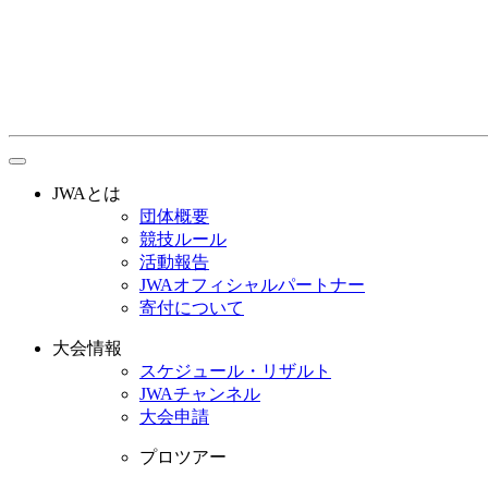
toggle
navigation
JWAとは
団体概要
競技ルール
活動報告
JWAオフィシャルパートナー
寄付について
大会情報
スケジュール・リザルト
JWAチャンネル
大会申請
プロツアー