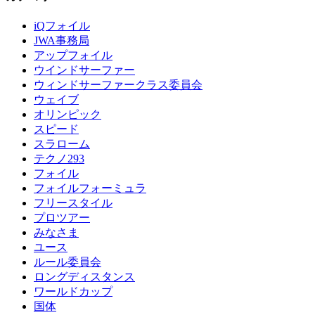
iQフォイル
JWA事務局
アップフォイル
ウインドサーファー
ウィンドサーファークラス委員会
ウェイブ
オリンピック
スピード
スラローム
テクノ293
フォイル
フォイルフォーミュラ
フリースタイル
プロツアー
みなさま
ユース
ルール委員会
ロングディスタンス
ワールドカップ
国体