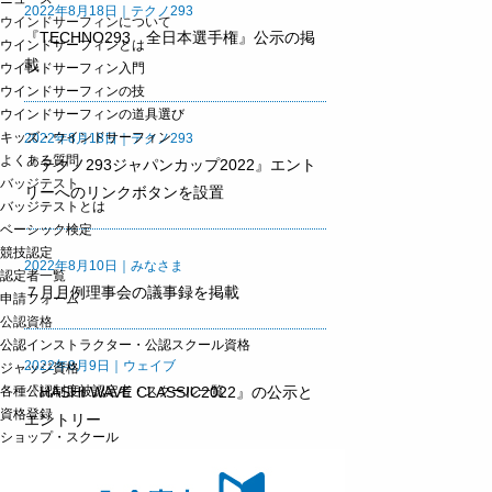
2022年8月18日｜テクノ293
ウインドサーフィンについて
『TECHNO293 全日本選手権』公示の掲
ウインドサーフィンとは
載
ウインドサーフィン入門
ウインドサーフィンの技
ウインドサーフィンの道具選び
キッズ・ウインドサーフィン
2022年8月18日｜テクノ293
よくある質問
『テクノ293ジャパンカップ2022』エント
バッジテスト
リーへのリンクボタンを設置
バッジテストとは
ベーシック検定
競技認定
2022年8月10日｜みなさま
認定者一覧
７月月例理事会の議事録を掲載
申請フォーム
公認資格
公認インストラクター・公認スクール資格
2022年8月9日｜ウェイブ
ジャッジ資格
各種公認制度被認定者・スクール一覧
『HASHI WAVE CLASSIC2022』の公示と
資格登録
エントリー
ショップ・スクール