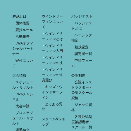
JWAとは
ウインドサー
バッジテスト
フィンについ
団体概要
バッジテス
て
トとは
競技ルール
ウインドサ
ベーシック
活動報告
ーフィンとは
検定
JWAオフィ
ウインドサ
競技認定
シャルパート
ーフィン入門
ナー
認定者一覧
ウインドサ
寄付につい
申請フォー
ーフィンの技
て
ム
ウインドサ
ーフィンの道
大会情報
公認制度
具選び
スケジュー
公認インス
キッズ・ウ
ル・リザルト
トラクター・
インドサーフ
公認スクール
JWAチャン
ィン
資格
ネル
よくある質
ジャッジ資
大会申請
問
格
プロスケジ
各種公認制
ュール・リザ
スクール&ショ
度被認定者・
ルト
ップ
スクール一覧
選手紹介