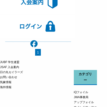
2022年8月2日｜みなさま
WATERMAN’S PRESS #014が公開されま
した
2022年8月1日｜JWA事務局
会員の皆様へ 法人形態移行のお知らせ
1
JUBF 学生連盟
JSAF 入会案内
日の丸セイラーズ
カテゴリ
お問い合わせ
ー
気象情報
海外情報
iQフォイル
JWA事務局
アップフォイル