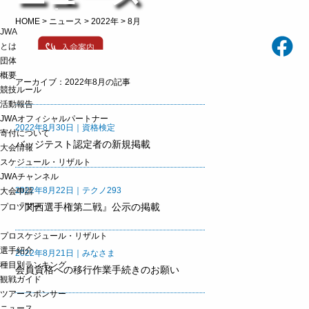
t
HOME
>
ニュース
>
2022年
>
8月
o
JWA
g
g
とは
l
団体
e
概要
n
アーカイブ：2022年8月の記事
a
競技ルール
v
活動報告
i
g
JWAオフィシャルパートナー
2022年8月30日｜資格検定
a
寄付について
t
バッジテスト認定者の新規掲載
大会情報
i
o
スケジュール・リザルト
n
JWAチャンネル
2022年8月22日｜テクノ293
大会申請
『関西選手権第二戦』公示の掲載
プロツアー
プロスケジュール・リザルト
選手紹介
2022年8月21日｜みなさま
種目別ランキング
会員資格への移行作業手続きのお願い
観戦ガイド
ツアースポンサー
ニュース