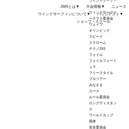
ウインドサーファ
JWAとは▼
大会情報▼
ー
ニュース
ウィンドサーファ
ウインドサーフィンについて▼
バッジテスト▼
ークラス委員会
ショップ・スクール
ウェイブ
オリンピック
スピード
スラローム
テクノ293
フォイル
フォイルフォーミ
ュラ
フリースタイル
プロツアー
みなさま
ユース
ルール委員会
ロングディスタン
ス
ワールドカップ
国体
安全委員会