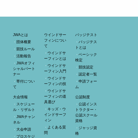
JWAとは
ウインドサー
バッジテスト
フィンについ
団体概要
バッジテス
て
トとは
競技ルール
ウインドサ
ベーシック
活動報告
ーフィンとは
検定
JWAオフィ
ウインドサ
競技認定
シャルパート
ーフィン入門
ナー
認定者一覧
ウインドサ
寄付につい
申請フォー
ーフィンの技
て
ム
ウインドサ
ーフィンの道
大会情報
公認制度
具選び
スケジュー
公認インス
キッズ・ウ
ル・リザルト
トラクター・
インドサーフ
公認スクール
JWAチャン
ィン
資格
ネル
よくある質
ジャッジ資
大会申請
問
格
プロスケジ