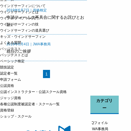
ウインドサーフィンについて
2019年6月7日｜資格検定
ウインドサーフィンとは
申請フォームの不具合に関するお詫びとお
ウインドサーフィン入門
ウインドサーフィンの技
願い
ウインドサーフィンの道具選び
キッズ・ウインドサーフィン
よくある質問
2019年6月4日｜JWA事務局
バッジテスト
就任のご挨拶
バッジテストとは
ベーシック検定
競技認定
認定者一覧
1
申請フォーム
公認資格
公認インストラクター・公認スクール資格
ジャッジ資格
カテゴリ
各種公認制度被認定者・スクール一覧
ー
資格登録
ショップ・スクール
iQフォイル
JWA事務局