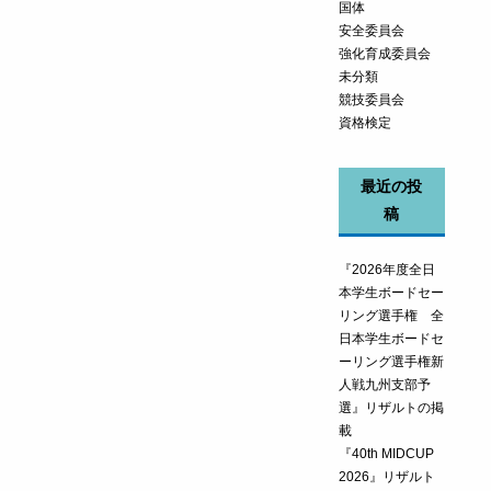
国体
安全委員会
強化育成委員会
未分類
競技委員会
資格検定
最近の投
稿
『2026年度全日
本学生ボードセー
リング選手権 全
日本学生ボードセ
ーリング選手権新
人戦九州支部予
選』リザルトの掲
載
『40th MIDCUP
2026』リザルト