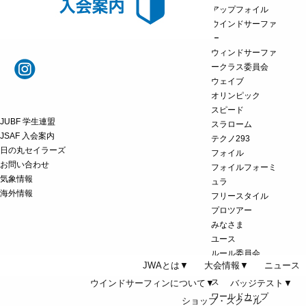
アップフォイル
ウインドサーファ
ー
ウィンドサーファ
ークラス委員会
ウェイブ
オリンピック
スピード
JUBF 学生連盟
スラローム
JSAF 入会案内
テクノ293
日の丸セイラーズ
フォイル
お問い合わせ
フォイルフォーミ
気象情報
ュラ
海外情報
フリースタイル
プロツアー
みなさま
ユース
ルール委員会
JWAとは▼
大会情報▼
ニュース
ロングディスタン
ス
ウインドサーフィンについて▼
バッジテスト▼
ワールドカップ
ショップ・スクール