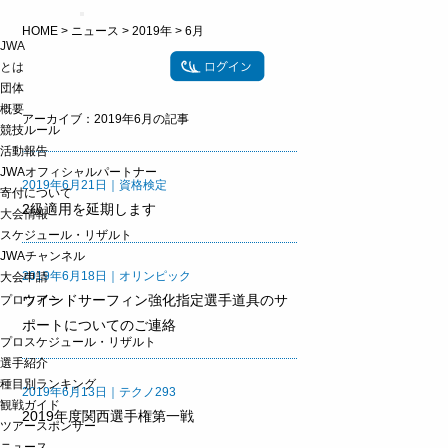
t
HOME
>
ニュース
>
2019年
>
6月
o
JWA
g
g
とは
l
団体
e
概要
n
アーカイブ：2019年6月の記事
a
競技ルール
v
活動報告
i
g
JWAオフィシャルパートナー
2019年6月21日｜資格検定
a
寄付について
t
2級適用を延期します
大会情報
i
o
スケジュール・リザルト
n
JWAチャンネル
2019年6月18日｜オリンピック
大会申請
ウインドサーフィン強化指定選手道具のサ
プロツアー
ポートについてのご連絡
プロスケジュール・リザルト
選手紹介
種目別ランキング
2019年6月13日｜テクノ293
観戦ガイド
2019年度関西選手権第一戦
ツアースポンサー
ニュース