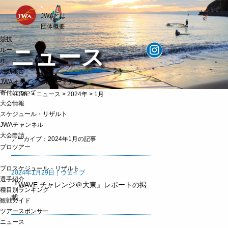
t
JWAとは
o
g
団体概要
g
競技
l
ニュース
e
ルー
n
ル
a
活動報告
v
i
JWAオフィシャルパートナー
g
寄付について
HOME
>
ニュース
>
2024年
>
1月
a
t
大会情報
i
スケジュール・リザルト
o
JWAチャンネル
n
大会申請
アーカイブ：2024年1月の記事
プロツアー
プロスケジュール・リザルト
2024年1月29日｜ウェイブ
選手紹介
『WAVE チャレンジ＠大東』レポートの掲
種目別ランキング
載
観戦ガイド
ツアースポンサー
ニュース