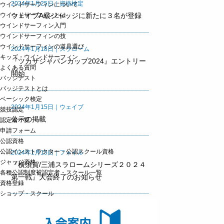
2024年1月25日｜資格検定
ウインドサーフィンについて
ウェイブA級ジャッジに新たに３名が登録
ウインドサーフィンとは
ウインドサーフィン入門
ウインドサーフィンの技
ウインドサーフィンの道具選び
2024年1月18日｜スラローム
キッズ・ウインドサーフィン
『ツカサジャパンカップ2024』エントリー
よくある質問
開始
バッジテスト
バッジテストとは
ベーシック検定
2024年1月15日｜ウェイブ
競技認定
公示の掲載
認定者一覧
申請フォーム
公認資格
公認インストラクター・公認スクール資格
2024年1月15日｜フォイル
ジャッジ資格
『横須賀/三浦スラロームシリーズ２０２４
各種公認制度被認定者・スクール一覧
第一戦』大会終了のお知らせ
資格登録
ショップ・スクール
2024年1月15日｜ウェイブ
『ウインターカップ 2023』公示の掲載