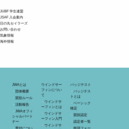
JUBF 学生連盟
JSAF 入会案内
日の丸セイラーズ
お問い合わせ
気象情報
海外情報
JWAとは
ウインドサー
バッジテスト
フィンについ
団体概要
バッジテス
て
トとは
競技ルール
ウインドサ
ベーシック
活動報告
ーフィンとは
検定
JWAオフィ
ウインドサ
競技認定
シャルパート
ーフィン入門
ナー
認定者一覧
ウインドサ
寄付につい
申請フォー