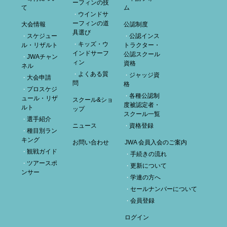
ーフィンの技
て
ム
ウインドサ
ーフィンの道
大会情報
公認制度
具選び
スケジュー
公認インス
キッズ・ウ
ル・リザルト
トラクター・
インドサーフ
公認スクール
JWAチャン
ィン
資格
ネル
よくある質
ジャッジ資
大会申請
問
格
プロスケジ
各種公認制
ュール・リザ
スクール&ショ
度被認定者・
ルト
ップ
スクール一覧
選手紹介
ニュース
資格登録
種目別ラン
キング
お問い合わせ
JWA 会員入会のご案内
観戦ガイド
手続きの流れ
ツアースポ
更新について
ンサー
学連の方へ
セールナンバーについて
会員登録
ログイン