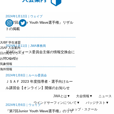
2024年1月12日｜ウェイブ
『第7回Junior Youth Wave選手権』リザル
トの掲載
JUBF 学生連盟
2024年1月11日｜JWA事務局
JSAF 入会案内
JSAFレディース委員会主催の情報交換会に
日の丸セイラーズ
ついて
お問い合わせ
気象情報
海外情報
2024年1月8日｜ルール委員会
ＪＳＡＦ 2023 年度指導者・選手向けルー
ル講習会【オンライン】開催のお知らせ
JWAとは▼
大会情報▼
ニュース
ウインドサーフィンについて▼
バッジテスト▼
2024年1月6日｜ウェイブ
ショップ・スクール
『第7回Junior Youth Wave選手権』のリザ