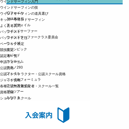
ウインドサーフィン入門
ウインドサーフィンの技
iQフォイル
ウインドサーフィンの道具選び
JWA事務局
キッズ・ウインドサーフィン
アップフォイル
よくある質問
ウインドサーファー
バッジテスト
ウィンドサーファークラス委員会
バッジテストとは
ウェイブ
ベーシック検定
オリンピック
競技認定
スピード
認定者一覧
スラローム
申請フォーム
テクノ293
公認資格
フォイル
公認インストラクター・公認スクール資格
フォイルフォーミュラ
ジャッジ資格
フリースタイル
各種公認制度被認定者・スクール一覧
プロツアー
資格登録
みなさま
ショップ・スクール
ユース
ルール委員会
ロングディスタンス
ワールドカップ
国体