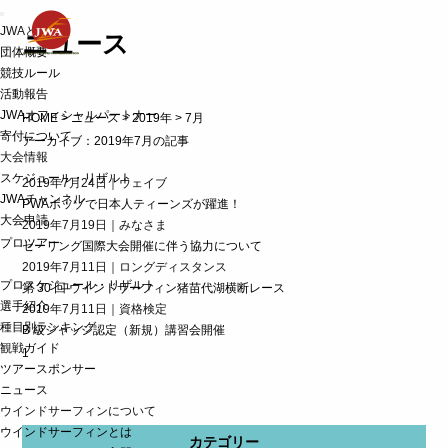
t
JWAとは
o
ニュース
g
団体概要
g
競技ルール
l
活動報告
e
n
JWAオフィシャルパートナー
HOME
>
ニュース
>
2019年
>
7月
a
寄付について
v
アーカイブ：2019年7月の記事
i
大会情報
g
スケジュール・リザルト
2019年7月24日｜ウェイブ
a
JWAチャンネル
t
PWAポッゾで日本人ティーンズが躍進！
i
大会申請
2019年7月19日｜みなさま
o
プロツアー
n
セーリング国際大会開催に伴う協力について
2019年7月11日｜ロングディスタンス
プロスケジュール・リザルト
第 30 回 ウインドサーフィン猪苗代湖横断レース
選手紹介
2019年7月11日｜資格検定
種目別ランキング
B 級ジャッジ認定（新規）講習会開催
観戦ガイド
1
ツアースポンサー
ニュース
ウインドサーフィンについて
ウインドサーフィンとは
カテゴリー