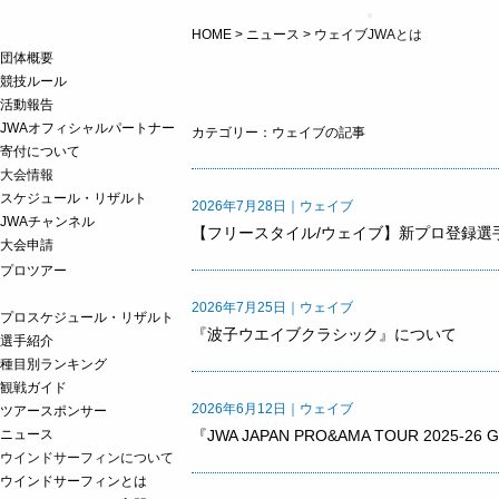
t
HOME
>
ニュース
>
ウェイブ
JWAとは
o
g
団体概要
g
競技ルール
l
活動報告
e
n
JWAオフィシャルパートナー
カテゴリー：ウェイブの記事
a
寄付について
v
i
大会情報
g
スケジュール・リザルト
2026年7月28日｜ウェイブ
a
JWAチャンネル
t
【フリースタイル/ウェイブ】新プロ登録選
i
大会申請
o
プロツアー
n
2026年7月25日｜ウェイブ
プロスケジュール・リザルト
『波子ウエイブクラシック』について
選手紹介
種目別ランキング
観戦ガイド
2026年6月12日｜ウェイブ
ツアースポンサー
ニュース
『JWA JAPAN PRO&AMA TOUR 2025
ウインドサーフィンについて
ウインドサーフィンとは