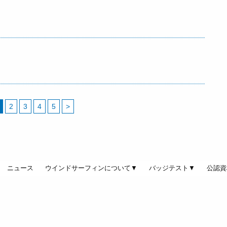
2
3
4
5
>
ニュース
ウインドサーフィンについて▼
バッジテスト▼
公認資