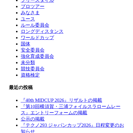
フリースタイル
プロツアー
みなさま
ユース
ルール委員会
ロングディスタンス
ワールドカップ
国体
安全委員会
強化育成委員会
未分類
競技委員会
資格検定
最近の投稿
『40th MIDCUP 2026』リザルトの掲載
『第10回横須賀・三浦フォイルスラロームレー
ス』エントリーフォームの掲載
公示の掲載
『テクノ293 ジャパンカップ2026』日程変更のお
知らせ