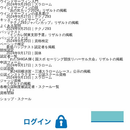
ウインドサーフィン入門
2024年9月29日｜スラローム
ウインドサーフィンの技
『浜の宮カップ2024』リザルトの掲載
ウインドサーフィンの道具選び
2024年9月27日｜テクノ293
キッズ・ウインドサーフィン
『テクノ293ジャパンカップ』リザルトの掲載
よくある質問
2024年9月25日｜テクノ293
バッジテスト
『インカレ関東支部予選』リザルトの掲載
バッジテストとは
2024年9月20日｜資格検定
ベーシック検定
新規バッジテスト認定者を掲載
競技認定
2024年9月17日｜国体
認定者一覧
『わたSHIGA 輝く国スポ セーリング競技リハーサル大会』リザルトの掲載
申請フォーム
2024年9月17日｜スラローム
公認資格
『第24回横須賀・三浦スラロームレース』公示の掲載
公認インストラクター・公認スクール資格
2024年9月13日｜スラローム
ジャッジ資格
リザルトの掲載
各種公認制度被認定者・スクール一覧
1
2
>
資格登録
ショップ・スクール
カテゴリー