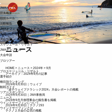
t
JWAとは
o
g
団体概要
g
競技ルール
l
活動報告
e
n
JWAオフィシャルパートナー
a
寄付について
v
i
大会情報
g
スケジュール・リザルト
a
ニュース
JWAチャンネル
t
i
大会申請
o
プロツアー
n
HOME
>
ニュース
>
2024年
>
9月
プロスケジュール・リザルト
アーカイブ：2024年9月の記事
選手紹介
種目別ランキング
2024年9月30日｜ウェイブ
観戦ガイド
『波子ウェイブクラシック2024』大会レポートの掲載
ツアースポンサー
2024年9月30日｜JWA事務局
ニュース
2024年9月月例理事会の報告書を掲載
ウインドサーフィンについて
2024年9月30日｜テクノ293
ウインドサーフィンとは
テクノ２大会の公示の掲載