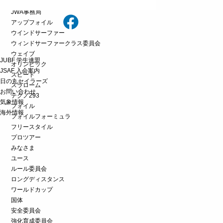
iQフォイル
JWA事務局
アップフォイル
ウインドサーファー
ウィンドサーファークラス委員会
ウェイブ
JUBF 学生連盟
オリンピック
JSAF 入会案内
スピード
日の丸セイラーズ
スラローム
お問い合わせ
テクノ293
気象情報
フォイル
海外情報
フォイルフォーミュラ
フリースタイル
プロツアー
みなさま
ユース
ルール委員会
ロングディスタンス
ワールドカップ
国体
安全委員会
強化育成委員会