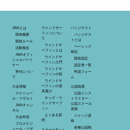
JWAとは
ウインドサー
バッジテスト
フィンについ
団体概要
バッジテス
て
トとは
競技ルール
ウインドサ
ベーシック
活動報告
ーフィンとは
検定
JWAオフィ
ウインドサ
競技認定
シャルパート
ーフィン入門
ナー
認定者一覧
ウインドサ
寄付につい
申請フォー
ーフィンの技
て
ム
ウインドサ
ーフィンの道
大会情報
公認制度
具選び
スケジュー
公認インス
キッズ・ウ
ル・リザルト
トラクター・
インドサーフ
公認スクール
JWAチャン
ィン
資格
ネル
よくある質
ジャッジ資
大会申請
問
格
プロスケジ
各種公認制
ュール・リザ
スクール&ショ