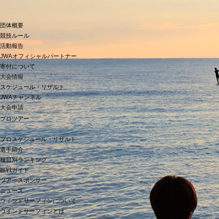
団体概要
競技ルール
活動報告
JWAオフィシャルパートナー
寄付について
大会情報
スケジュール・リザルト
JWAチャンネル
大会申請
プロツアー
プロスケジュール・リザルト
選手紹介
種目別ランキング
観戦ガイド
ツアースポンサー
ニュース
ウインドサーフィンについて
ウインドサーフィンとは