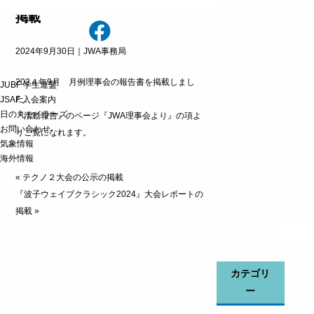
掲載
2024年9月30日｜
JWA事務局
202４年9月 月例理事会の報告書を掲載しまし
JUBF 学生連盟
た。
JSAF 入会案内
日の丸セイラーズ
『活動報告』のページ
『JWA理事会より』の項よ
お問い合わせ
りご覧になれます。
気象情報
海外情報
«
テクノ２大会の公示の掲載
『波子ウェイブクラシック2024』大会レポートの
掲載
»
カテゴリ
ー