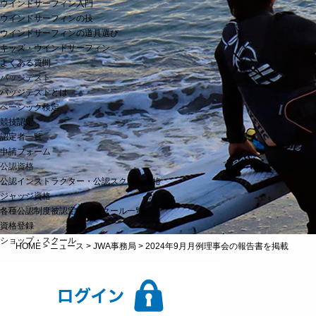
ウインドサーフィン入門
ウインドサーフィンの技
ウインドサーフィンの道具選び
キッズ・ウインドサーフィン
よくある質問
バッジテスト
バッジテストとは
ベーシック検定
競技認定
認定者一覧
申請フォーム
公認資格
公認インストラクター・公認スクール資格
ジャッジ資格
各種公認制度被認定者・スクール一覧
資格登録
ショップ・スクール
HOME
>
ニュース
>
JWA事務局
>
2024年9月月例理事会の報告書を掲載
2024年9月月例理事会の報告書を