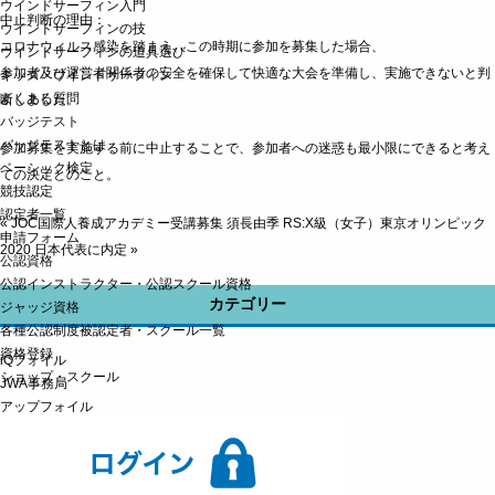
ウインドサーフィン入門
中止判断の理由：
ウインドサーフィンの技
コロナウィルス感染を踏まえ、この時期に参加を募集した場合、
ウインドサーフィンの道具選び
参加者及び運営者関係者の安全を確保して快適な大会を準備し、実施できないと判
キッズ・ウインドサーフィン
よくある質問
断しました。
バッジテスト
バッジテストとは
参加募集を実施する前に中止することで、参加者への迷惑も最小限にできると考え
ベーシック検定
ての決定とのこと。
競技認定
認定者一覧
«
JOC国際人養成アカデミー受講募集
須長由季 RS:X級（女子）東京オリンピック
申請フォーム
2020 日本代表に内定
»
公認資格
公認インストラクター・公認スクール資格
カテゴリー
ジャッジ資格
各種公認制度被認定者・スクール一覧
資格登録
iQフォイル
ショップ・スクール
JWA事務局
アップフォイル
ウインドサーファー
ウィンドサーファークラス委員会
ウェイブ