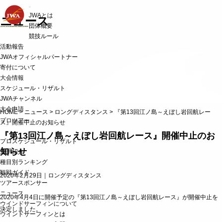
t
JWAとは
o
ニュース
g
団体概要
g
競技ルール
l
活動報告
e
n
JWAオフィシャルパートナー
a
寄付について
v
i
大会情報
g
スケジュール・リザルト
a
JWAチャンネル
t
i
大会申請
HOME
>
ニュース
>
ロングディスタンス
>
『第13回江ノ島～えぼし岩回航レー
o
プロツアー
n
ス』開催中止のお知らせ
『第13回江ノ島～えぼし岩回航レース』開催中止のお
プロスケジュール・リザルト
知らせ
選手紹介
種目別ランキング
観戦ガイド
2020年2月29日｜
ロングディスタンス
ツアースポンサー
ニュース
2020年4月4日に開催予定の『第13回江ノ島～えぼし岩回航レース』が開催中止を
ウインドサーフィンについて
決定しました。
ウインドサーフィンとは