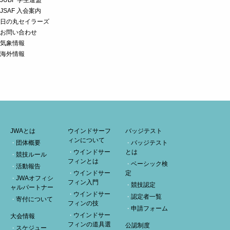
JUBF 学生連盟
JSAF 入会案内
日の丸セイラーズ
お問い合わせ
気象情報
海外情報
JWAとは
ウインドサーフ
バッジテスト
ィンについて
団体概要
バッジテスト
ウインドサー
とは
競技ルール
フィンとは
ベーシック検
活動報告
ウインドサー
定
JWAオフィシ
フィン入門
競技認定
ャルパートナー
ウインドサー
認定者一覧
寄付について
フィンの技
申請フォーム
ウインドサー
大会情報
フィンの道具選
公認制度
スケジュー