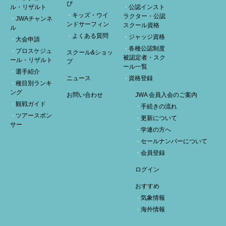
び
ル・リザルト
公認インスト
キッズ・ウイ
ラクター・公認
JWAチャンネ
ンドサーフィン
スクール資格
ル
よくある質問
ジャッジ資格
大会申請
各種公認制度
プロスケジュ
スクール&ショッ
被認定者・スク
ール・リザルト
プ
ール一覧
選手紹介
ニュース
資格登録
種目別ランキ
ング
お問い合わせ
JWA 会員入会のご案内
観戦ガイド
手続きの流れ
ツアースポン
更新について
サー
学連の方へ
セールナンバーについて
会員登録
ログイン
おすすめ
気象情報
海外情報