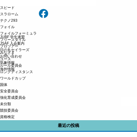
オリンピック
スピード
スラローム
テクノ293
フォイル
フォイルフォーミュラ
JUBF 学生連盟
フリースタイル
JSAF 入会案内
プロツアー
日の丸セイラーズ
みなさま
お問い合わせ
ユース
気象情報
ルール委員会
海外情報
ロングディスタンス
ワールドカップ
国体
安全委員会
強化育成委員会
未分類
競技委員会
資格検定
最近の投稿