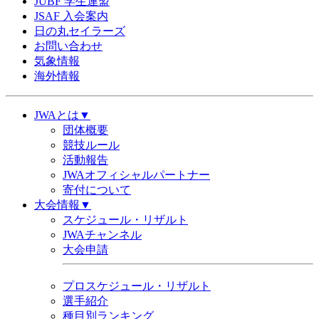
JUBF 学生連盟
JSAF 入会案内
日の丸セイラーズ
お問い合わせ
気象情報
海外情報
JWAとは▼
団体概要
競技ルール
活動報告
JWAオフィシャルパートナー
寄付について
大会情報▼
スケジュール・リザルト
JWAチャンネル
大会申請
プロスケジュール・リザルト
選手紹介
種目別ランキング