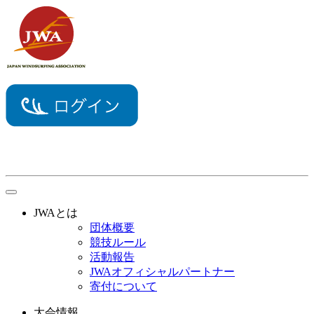
toggle
navigation
JWAとは
団体概要
競技ルール
活動報告
JWAオフィシャルパートナー
寄付について
大会情報