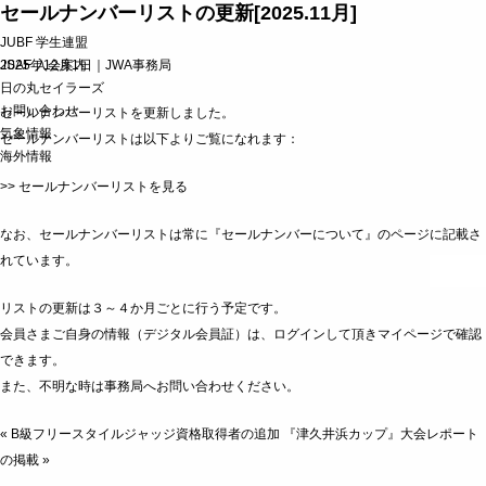
セールナンバーリストの更新[2025.11月]
JUBF 学生連盟
JSAF 入会案内
2025年12月1日｜
JWA事務局
日の丸セイラーズ
お問い合わせ
セールナンバーリストを更新しました。
気象情報
セールナンバーリストは以下よりご覧になれます：
海外情報
>> セールナンバーリストを見る
なお、セールナンバーリストは常に
『セールナンバーについて』のページ
に記載さ
れています。
リストの更新は３～４か月ごとに行う予定です。
会員さまご自身の情報（デジタル会員証）は、ログインして頂きマイページで確認
できます。
また、不明な時は事務局へお問い合わせください。
«
B級フリースタイルジャッジ資格取得者の追加
『津久井浜カップ』大会レポート
の掲載
»