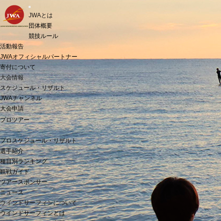
t
JWAとは
o
g
団体概要
g
競技ルール
l
活動報告
e
n
JWAオフィシャルパートナー
a
寄付について
v
i
大会情報
g
スケジュール・リザルト
a
JWAチャンネル
t
i
大会申請
o
プロツアー
n
プロスケジュール・リザルト
選手紹介
種目別ランキング
観戦ガイド
ツアースポンサー
ニュース
ウインドサーフィンについて
ウインドサーフィンとは