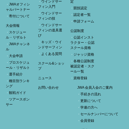
ウインドサー
定
JWAオフィシ
フィン入門
競技認定
ャルパートナー
ウインドサー
認定者一覧
寄付について
フィンの技
申請フォーム
ウインドサー
大会情報
フィンの道具選
公認制度
スケジュー
び
ル・リザルト
公認インスト
キッズ・ウイ
ラクター・公認
JWAチャンネ
ンドサーフィン
スクール資格
ル
よくある質問
ジャッジ資格
大会申請
各種公認制度
プロスケジュ
スクール&ショッ
被認定者・スク
ール・リザルト
プ
ール一覧
選手紹介
ニュース
資格登録
種目別ランキ
ング
お問い合わせ
JWA 会員入会のご案内
観戦ガイド
手続きの流れ
ツアースポン
更新について
サー
学連の方へ
セールナンバーについて
会員登録