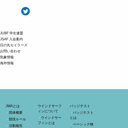
JUBF 学生連盟
JSAF 入会案内
日の丸セイラーズ
お問い合わせ
気象情報
海外情報
JWAとは
ウインドサーフ
バッジテスト
ィンについて
団体概要
バッジテスト
ウインドサー
とは
競技ルール
フィンとは
ベーシック検
活動報告