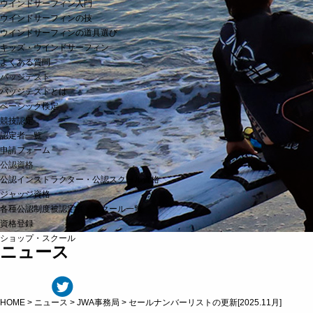
ウインドサーフィン入門
ウインドサーフィンの技
ウインドサーフィンの道具選び
キッズ・ウインドサーフィン
よくある質問
バッジテスト
バッジテストとは
ベーシック検定
競技認定
認定者一覧
申請フォーム
公認資格
公認インストラクター・公認スクール資格
ジャッジ資格
各種公認制度被認定者・スクール一覧
資格登録
ショップ・スクール
ニュース
HOME
>
ニュース
>
JWA事務局
>
セールナンバーリストの更新[2025.11月]