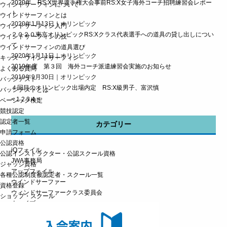
2020年 RS:X世界選手権大会事前RS:X女子海外コーチ招聘練習会レポー
ウインドサーフィンについて
ト
ウインドサーフィンとは
2020年1月13日｜オリンピック
ウインドサーフィン入門
２０２０東京オリンピックRS:Xクラス代表選手への道具の貸し出しについ
ウインドサーフィンの技
て
ウインドサーフィンの道具選び
2020年1月11日｜オリンピック
キッズ・ウインドサーフィン
2019年度 第３回 海外コーチ派遣練習会実施のお知らせ
よくある質問
2019年9月30日｜オリンピック
バッジテスト
４回目のオリンピック出場内定 RS:X級男子、富沢慎
バッジテストとは
<
1
2
3
4
>
ベーシック検定
競技認定
認定者一覧
カテゴリー
申請フォーム
公認資格
iQフォイル
公認インストラクター・公認スクール資格
JWA事務局
ジャッジ資格
アップフォイル
各種公認制度被認定者・スクール一覧
ウインドサーファー
資格登録
ウィンドサーファークラス委員会
ショップ・スクール
ウェイブ
オリンピック
スピード