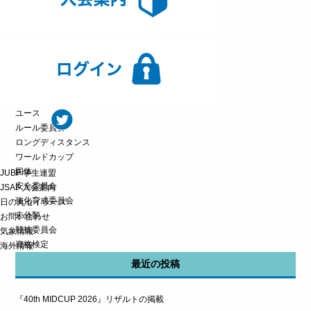
スラローム
テクノ293
フォイル
フォイルフォーミュラ
フリースタイル
プロツアー
みなさま
ユース
ルール委員会
ロングディスタンス
ワールドカップ
国体
JUBF 学生連盟
安全委員会
JSAF 入会案内
強化育成委員会
日の丸セイラーズ
未分類
お問い合わせ
競技委員会
気象情報
資格検定
海外情報
最近の投稿
『40th MIDCUP 2026』リザルトの掲載