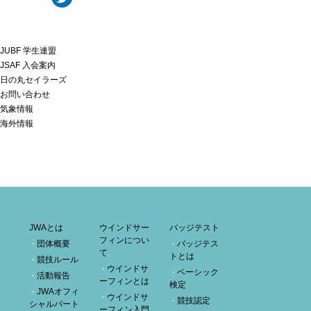
JUBF 学生連盟
JSAF 入会案内
日の丸セイラーズ
お問い合わせ
気象情報
海外情報
JWAとは
ウインドサー
バッジテスト
フィンについ
団体概要
バッジテス
て
トとは
競技ルール
ウインドサ
ベーシック
活動報告
ーフィンとは
検定
JWAオフィ
ウインドサ
競技認定
シャルパート
ーフィン入門