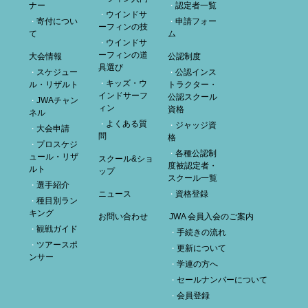
ナー
認定者一覧
ウインドサ
寄付につい
申請フォー
ーフィンの技
て
ム
ウインドサ
ーフィンの道
大会情報
公認制度
具選び
スケジュー
公認インス
キッズ・ウ
ル・リザルト
トラクター・
インドサーフ
公認スクール
JWAチャン
ィン
資格
ネル
よくある質
ジャッジ資
大会申請
問
格
プロスケジ
各種公認制
ュール・リザ
スクール&ショ
度被認定者・
ルト
ップ
スクール一覧
選手紹介
ニュース
資格登録
種目別ラン
キング
お問い合わせ
JWA 会員入会のご案内
観戦ガイド
手続きの流れ
ツアースポ
更新について
ンサー
学連の方へ
セールナンバーについて
会員登録