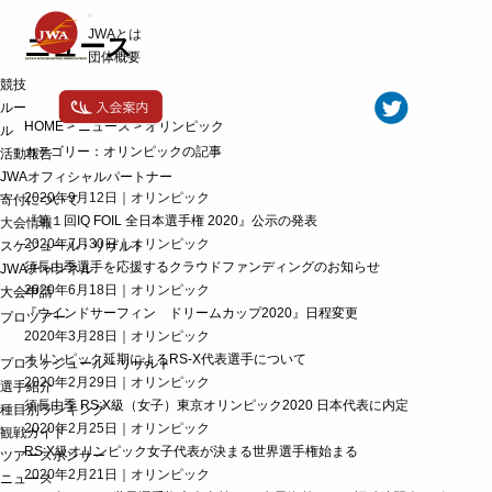
t
JWAとは
o
ニュース
g
団体概要
g
競技
l
e
ルー
n
HOME
>
ニュース
>
オリンピック
ル
a
カテゴリー：オリンピックの記事
活動報告
v
i
JWAオフィシャルパートナー
g
2020年9月12日｜オリンピック
寄付について
a
t
『第１回IQ FOIL 全日本選手権 2020』公示の発表
大会情報
i
2020年7月30日｜オリンピック
スケジュール・リザルト
o
須長由季選手を応援するクラウドファンディングのお知らせ
JWAチャンネル
n
2020年6月18日｜オリンピック
大会申請
『ウインドサーフィン ドリームカップ2020』日程変更
プロツアー
2020年3月28日｜オリンピック
オリンピック延期によるRS-X代表選手について
プロスケジュール・リザルト
2020年2月29日｜オリンピック
選手紹介
須長由季 RS:X級（女子）東京オリンピック2020 日本代表に内定
種目別ランキング
2020年2月25日｜オリンピック
観戦ガイド
RS:X級オリンピック女子代表が決まる世界選手権始まる
ツアースポンサー
2020年2月21日｜オリンピック
ニュース