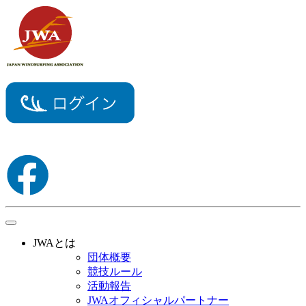
toggle
navigation
JWAとは
団体概要
競技ルール
活動報告
JWAオフィシャルパートナー