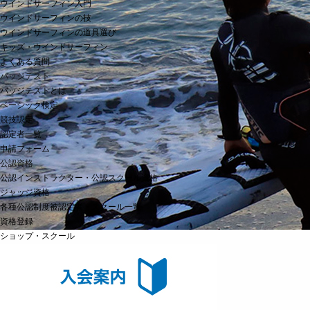
ウインドサーフィン入門
ウインドサーフィンの技
ウインドサーフィンの道具選び
キッズ・ウインドサーフィン
よくある質問
バッジテスト
バッジテストとは
ベーシック検定
競技認定
認定者一覧
申請フォーム
公認資格
公認インストラクター・公認スクール資格
ジャッジ資格
各種公認制度被認定者・スクール一覧
資格登録
ショップ・スクール
ニュース
HOME
>
ニュース
>
国体