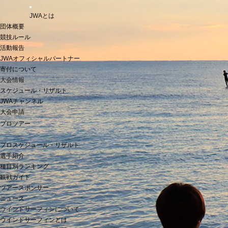
t
JWAとは
o
g
団体概要
g
競技ルール
l
活動報告
e
n
JWAオフィシャルパートナー
a
寄付について
v
i
大会情報
g
スケジュール・リザルト
a
JWAチャンネル
t
i
大会申請
o
プロツアー
n
プロスケジュール・リザルト
選手紹介
種目別ランキング
観戦ガイド
ツアースポンサー
ニュース
ウインドサーフィンについて
ウインドサーフィンとは