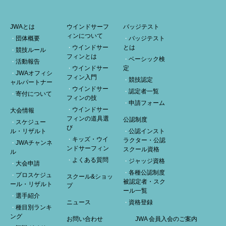
JWAとは
ウインドサーフ
バッジテスト
ィンについて
団体概要
バッジテスト
ウインドサー
とは
競技ルール
フィンとは
ベーシック検
活動報告
ウインドサー
定
JWAオフィシ
フィン入門
競技認定
ャルパートナー
ウインドサー
認定者一覧
寄付について
フィンの技
申請フォーム
ウインドサー
大会情報
フィンの道具選
公認制度
スケジュー
び
ル・リザルト
公認インスト
キッズ・ウイ
ラクター・公認
JWAチャンネ
ンドサーフィン
スクール資格
ル
よくある質問
ジャッジ資格
大会申請
各種公認制度
プロスケジュ
スクール&ショッ
被認定者・スク
ール・リザルト
プ
ール一覧
選手紹介
ニュース
資格登録
種目別ランキ
ング
お問い合わせ
JWA 会員入会のご案内