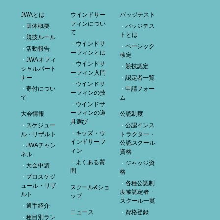
JWAとは
ウインドサー
バッジテスト
フィンについ
団体概要
バッジテス
て
トとは
競技ルール
ウインドサ
ベーシック
活動報告
ーフィンとは
検定
JWAオフィ
ウインドサ
競技認定
シャルパート
ーフィン入門
ナー
認定者一覧
ウインドサ
寄付につい
申請フォー
ーフィンの技
て
ム
ウインドサ
ーフィンの道
大会情報
公認制度
具選び
スケジュー
公認インス
キッズ・ウ
ル・リザルト
トラクター・
インドサーフ
公認スクール
JWAチャン
ィン
資格
ネル
よくある質
ジャッジ資
大会申請
問
格
プロスケジ
各種公認制
ュール・リザ
スクール&ショ
度被認定者・
ルト
ップ
スクール一覧
選手紹介
ニュース
資格登録
種目別ラン