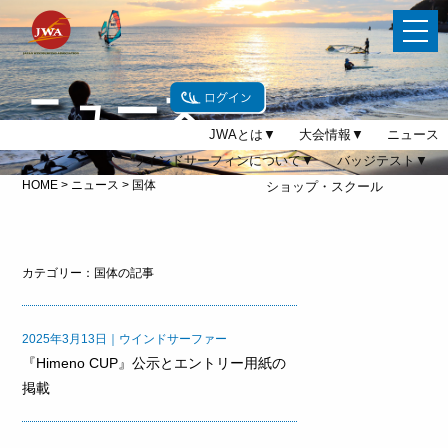
t
o
g
g
l
ニュース
e
n
a
JWAとは▼
大会情報▼
ニュース
v
ウインドサーフィンについて▼
バッジテスト▼
i
g
HOME
>
ニュース
>
国体
ショップ・スクール
a
t
i
o
n
カテゴリー：国体の記事
2025年3月13日｜ウインドサーファー
『Himeno CUP』公示とエントリー用紙の
掲載