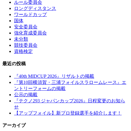
ルール委員会
ロングディスタンス
ワールドカップ
国体
安全委員会
強化育成委員会
未分類
競技委員会
資格検定
最近の投稿
『40th MIDCUP 2026』リザルトの掲載
『第10回横須賀・三浦フォイルスラロームレース』エ
ントリーフォームの掲載
公示の掲載
『テクノ293 ジャパンカップ2026』日程変更のお知ら
せ
【アップフォイル】新プロ登録選手を紹介します！
アーカイブ