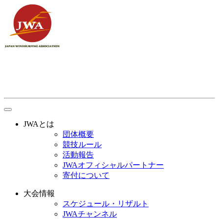
toggle
navigation
JWAとは
団体概要
競技ルール
活動報告
JWAオフィシャルパートナー
寄付について
大会情報
スケジュール・リザルト
JWAチャンネル