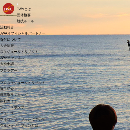
t
JWAとは
o
g
団体概要
g
競技ルール
l
活動報告
e
n
JWAオフィシャルパートナー
a
寄付について
v
i
大会情報
g
スケジュール・リザルト
a
JWAチャンネル
t
i
大会申請
o
プロツアー
n
プロスケジュール・リザルト
選手紹介
種目別ランキング
観戦ガイド
ツアースポンサー
ニュース
ウインドサーフィンについて
ウインドサーフィンとは