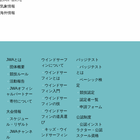
気象情報
海外情報
JWAとは
ウインドサーフ
バッジテスト
ィンについて
団体概要
バッジテスト
ウインドサー
とは
競技ルール
フィンとは
ベーシック検
活動報告
ウインドサー
定
JWAオフィシ
フィン入門
競技認定
ャルパートナー
ウインドサー
認定者一覧
寄付について
フィンの技
申請フォーム
ウインドサー
大会情報
フィンの道具選
公認制度
スケジュー
び
ル・リザルト
公認インスト
キッズ・ウイ
ラクター・公認
JWAチャンネ
ンドサーフィン
スクール資格
ル