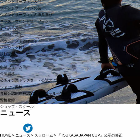
ウインドサーフィン入門
ウインドサーフィンの技
ウインドサーフィンの道具選び
キッズ・ウインドサーフィン
よくある質問
バッジテスト
バッジテストとは
ベーシック検定
競技認定
認定者一覧
申請フォーム
公認資格
公認インストラクター・公認スクール資格
ジャッジ資格
各種公認制度被認定者・スクール一覧
資格登録
ショップ・スクール
ニュース
HOME
>
ニュース
>
スラローム
>
『TSUKASA JAPAN CUP』公示の修正