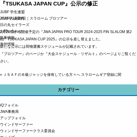
『TSUKASA JAPAN CUP』公示の修正
JUBF 学生連盟
JSAF 入会案内
2025年1月28日｜
スラローム
プロツアー
日の丸セイラーズ
お問い合わせ
2月28日から開催予定の『JWA JAPAN PRO TOUR 2024-2025 FIN SLALOM 第2
気象情報
戦 TSUKASA JAPAN CUP 2025』の公示を差し替えました。
海外情報
新たな公示には荷物運搬スケジュールが記載されています。
『プロツアー』のページ
か
『大会スケジュール・リザルト』のページ
よりご覧くだ
さい。
«
ＪＳＡＦのＢ級ジャッジを保有している方々へ
スラロームギア登録に関して
»
カテゴリー
iQフォイル
JWA事務局
アップフォイル
ウインドサーファー
ウィンドサーファークラス委員会