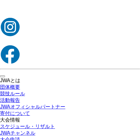
toggle
JWAとは
navigation
団体概要
競技ルール
活動報告
JWAオフィシャルパートナー
寄付について
大会情報
スケジュール・リザルト
JWAチャンネル
大会申請