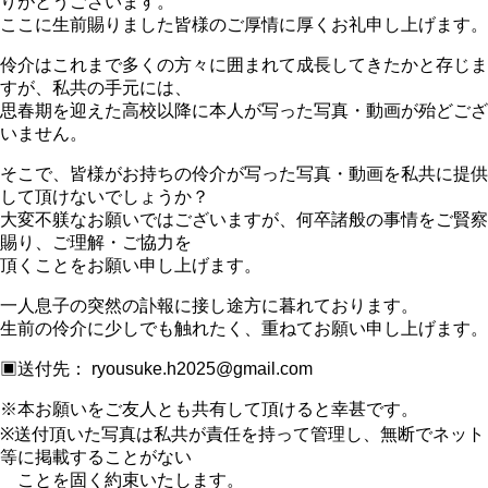
りがとうございます。
ここに生前賜りました皆様のご厚情に厚くお礼申し上げます。
伶介はこれまで多くの方々に囲まれて成長してきたかと存じま
すが、私共の手元には、
思春期を迎えた高校以降に本人が写った写真・動画が殆どござ
いません。
そこで、皆様がお持ちの伶介が写った写真・動画を私共に提供
して頂けないでしょうか？
大変不躾なお願いではございますが、何卒諸般の事情をご賢察
賜り、ご理解・ご協力を
頂くことをお願い申し上げます。
一人息子の突然の訃報に接し途方に暮れております。
生前の伶介に少しでも触れたく、重ねてお願い申し上げます。
▣送付先： ryousuke.h2025@gmail.com
※本お願いをご友人とも共有して頂けると幸甚です。
※送付頂いた写真は私共が責任を持って管理し、無断でネット
等に掲載することがない
ことを固く約束いたします。