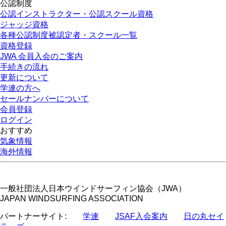
公認制度
公認インストラクター・公認スクール資格
ジャッジ資格
各種公認制度被認定者・スクール一覧
資格登録
JWA 会員入会のご案内
手続きの流れ
更新について
学連の方へ
セールナンバーについて
会員登録
ログイン
おすすめ
気象情報
海外情報
一般社団法人日本ウインドサーフィン協会（JWA）
JAPAN WINDSURFING ASSOCIATION
パートナーサイト:
学連
JSAF入会案内
日の丸セイ