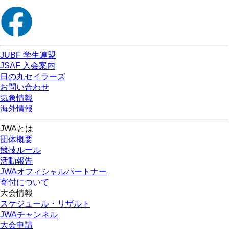
JUBF 学生連盟
JSAF 入会案内
日の丸セイラーズ
お問い合わせ
気象情報
海外情報
JWAとは
団体概要
競技ルール
活動報告
JWAオフィシャルパートナー
寄付について
大会情報
スケジュール・リザルト
JWAチャンネル
大会申請