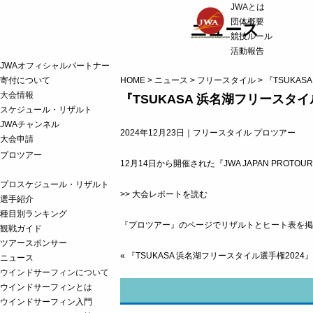
JWAとは
団体概要
ニュース
競技ルール
活動報告
JWAオフィシャルパートナー
寄付について
HOME
>
ニュース
>
フリースタイル
>
『TSUKA
大会情報
『TSUKASA 浜名湖フリースタ
スケジュール・リザルト
JWAチャンネル
2024年12月23日｜
フリースタイル
プロツアー
大会申請
プロツアー
12月14日から開催された『JWA JAPAN PROTO
プロスケジュール・リザルト
>> 大会レポートを読む
選手紹介
種目別ランキング
『プロツアー』のページ
でリザルトとヒート表を掲
観戦ガイド
ツアースポンサー
«
『TSUKASA 浜名湖フリースタイル選手権202
ニュース
ウインドサーフィンについて
ウインドサーフィンとは
ウインドサーフィン入門