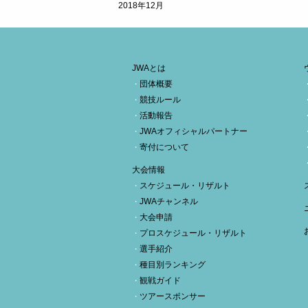
2018年12月
JWAとは
団体概要
競技ルール
活動報告
JWAオフィシャルパートナー
寄付について
大会情報
スケジュール・リザルト
JWAチャンネル
大会申請
プロスケジュール・リザルト
選手紹介
種目別ランキング
観戦ガイド
ツアースポンサー