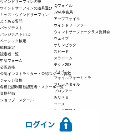
ウインドサーフィンの技
iQフォイル
ウインドサーフィンの道具選び
JWA事務局
キッズ・ウインドサーフィン
アップフォイル
よくある質問
ウインドサーファー
バッジテスト
ウィンドサーファークラス委員会
バッジテストとは
ウェイブ
ベーシック検定
オリンピック
競技認定
スピード
認定者一覧
スラローム
申請フォーム
テクノ293
公認資格
フォイル
公認インストラクター・公認スクール資格
フォイルフォーミュラ
ジャッジ資格
フリースタイル
各種公認制度被認定者・スクール一覧
プロツアー
資格登録
みなさま
ショップ・スクール
ユース
ルール委員会
ロングディスタンス
ワールドカップ
国体
安全委員会