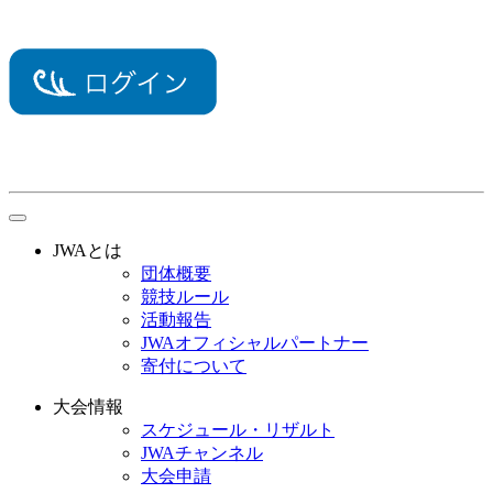
toggle
navigation
JWAとは
団体概要
競技ルール
活動報告
JWAオフィシャルパートナー
寄付について
大会情報
スケジュール・リザルト
JWAチャンネル
大会申請