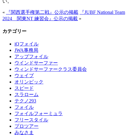
い。
«
『関西選手権第二戦』公示の掲載
『JUBF National Team
2024 関東NT 練習会』公示の掲載
»
カテゴリー
iQフォイル
JWA事務局
アップフォイル
ウインドサーファー
ウィンドサーファークラス委員会
ウェイブ
オリンピック
スピード
スラローム
テクノ293
フォイル
フォイルフォーミュラ
フリースタイル
プロツアー
みなさま