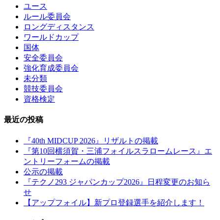
ユース
ルール委員会
ロングディスタンス
ワールドカップ
国体
安全委員会
強化育成委員会
未分類
競技委員会
資格検定
最近の投稿
『40th MIDCUP 2026』リザルトの掲載
『第10回横須賀・三浦フォイルスラロームレース』エ
ントリーフォームの掲載
公示の掲載
『テクノ293 ジャパンカップ2026』日程変更のお知ら
せ
【アップフォイル】新プロ登録選手を紹介します！