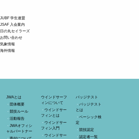
JUBF 学生連盟
JSAF 入会案内
日の丸セイラーズ
お問い合わせ
気象情報
海外情報
JWAとは
ウインドサーフ
バッジテスト
ィンについて
団体概要
バッジテスト
ウインドサー
とは
競技ルール
フィンとは
ベーシック検
活動報告
ウインドサー
定
JWAオフィシ
フィン入門
競技認定
ャルパートナー
ウインドサー
認定者一覧
寄付について