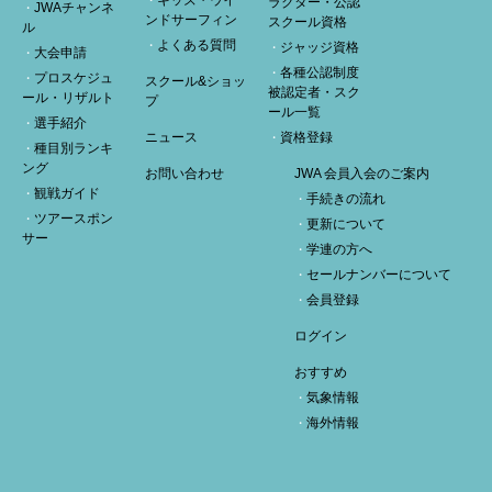
キッズ・ウイ
ラクター・公認
JWAチャンネ
ンドサーフィン
スクール資格
ル
よくある質問
ジャッジ資格
大会申請
各種公認制度
プロスケジュ
スクール&ショッ
被認定者・スク
ール・リザルト
プ
ール一覧
選手紹介
ニュース
資格登録
種目別ランキ
ング
お問い合わせ
JWA 会員入会のご案内
観戦ガイド
手続きの流れ
ツアースポン
更新について
サー
学連の方へ
セールナンバーについて
会員登録
ログイン
おすすめ
気象情報
海外情報