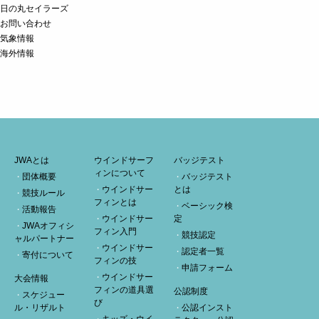
日の丸セイラーズ
お問い合わせ
気象情報
海外情報
JWAとは
ウインドサーフ
バッジテスト
ィンについて
団体概要
バッジテスト
ウインドサー
とは
競技ルール
フィンとは
ベーシック検
活動報告
ウインドサー
定
JWAオフィシ
フィン入門
競技認定
ャルパートナー
ウインドサー
認定者一覧
寄付について
フィンの技
申請フォーム
ウインドサー
大会情報
フィンの道具選
公認制度
スケジュー
び
ル・リザルト
公認インスト