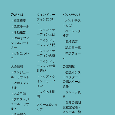
JWAとは
ウインドサー
バッジテスト
フィンについ
団体概要
バッジテス
て
トとは
競技ルール
ウインドサ
ベーシック
活動報告
ーフィンとは
検定
JWAオフィ
ウインドサ
競技認定
シャルパート
ーフィン入門
ナー
認定者一覧
ウインドサ
寄付につい
申請フォー
ーフィンの技
て
ム
ウインドサ
ーフィンの道
大会情報
公認制度
具選び
スケジュー
公認インス
キッズ・ウ
ル・リザルト
トラクター・
インドサーフ
公認スクール
JWAチャン
ィン
資格
ネル
よくある質
ジャッジ資
大会申請
問
格
プロスケジ
各種公認制
ュール・リザ
スクール&ショ
度被認定者・
ルト
ップ
スクール一覧
選手紹介