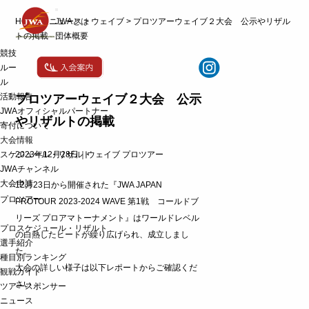
t
HOME
>
ニュース
JWAとは
>
ウェイブ
>
プロツアーウェイブ２大会 公示やリザル
o
g
トの掲載
団体概要
g
競技
l
e
ルー
n
ル
a
活動報告
v
プロツアーウェイブ２大会 公示
i
JWAオフィシャルパートナー
g
やリザルトの掲載
寄付について
a
t
大会情報
i
スケジュール・リザルト
2023年12月28日｜
ウェイブ
プロツアー
o
JWAチャンネル
n
大会申請
12月23日から開催された『JWA JAPAN
プロツアー
PROTOUR 2023-2024 WAVE 第1戦 コールドブ
リーズ プロアマトーナメント』はワールドレベル
プロスケジュール・リザルト
の白熱したヒートが繰り広げられ、成立しまし
選手紹介
た。
種目別ランキング
大会の詳しい様子は以下レポートからご確認くだ
観戦ガイド
さい：
ツアースポンサー
ニュース