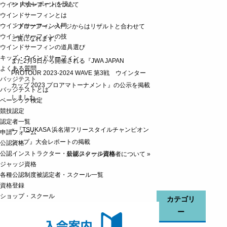
>> 大会レポートを読む
ウインドサーフィンについて
ウインドサーフィンとは
ウインドサーフィン入門
『プロツアー』ページ
からはリザルトと合わせて
ウインドサーフィンの技
ご覧になれます。
ウインドサーフィンの道具選び
キッズ・ウインドサーフィン
また2月3日から開催される『JWA JAPAN
よくある質問
PROTOUR 2023-2024 WAVE 第3戦 ウインター
バッジテスト
カップ 2023 プロアマトーナメント』の公示を掲載
バッジテストとは
しました。
ベーシック検定
競技認定
認定者一覧
«
『TSUKASA 浜名湖フリースタイルチャンピオン
申請フォーム
シップ』大会レポートの掲載
公認資格
公認インストラクター・公認スクール資格
新規ジャッジ資格者について
»
ジャッジ資格
各種公認制度被認定者・スクール一覧
資格登録
ショップ・スクール
カテゴリ
ー