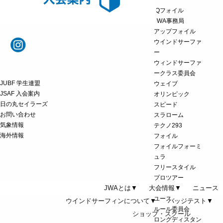
iQフォイル
JWA事務局
アップフォイル
ウインドサーファ
ー
ウィンドサーファ
ークラス委員会
JUBF 学生連盟
ウェイブ
JSAF 入会案内
オリンピック
日の丸セイラーズ
スピード
お問い合わせ
スラローム
気象情報
テクノ293
海外情報
フォイル
フォイルフォーミ
ュラ
フリースタイル
プロツアー
JWAとは▼
大会情報▼
ニュース
みなさま
ユース
ウインドサーフィンについて▼
バッジテスト▼
ルール委員会
ショップ・スクール
ロングディスタン