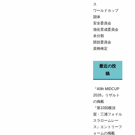
ス
ワールドカップ
国体
安全委員会
強化育成委員会
未分類
競技委員会
資格検定
最近の投
稿
『40th MIDCUP
2026』リザルト
の掲載
『第10回横須
賀・三浦フォイル
スラロームレー
ス』エントリーフ
ォームの掲載