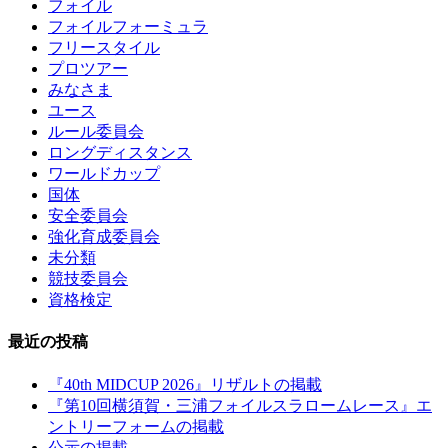
フォイル
フォイルフォーミュラ
フリースタイル
プロツアー
みなさま
ユース
ルール委員会
ロングディスタンス
ワールドカップ
国体
安全委員会
強化育成委員会
未分類
競技委員会
資格検定
最近の投稿
『40th MIDCUP 2026』リザルトの掲載
『第10回横須賀・三浦フォイルスラロームレース』エ
ントリーフォームの掲載
公示の掲載