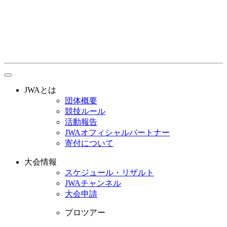
toggle
navigation
JWAとは
団体概要
競技ルール
活動報告
JWAオフィシャルパートナー
寄付について
大会情報
スケジュール・リザルト
JWAチャンネル
大会申請
プロツアー