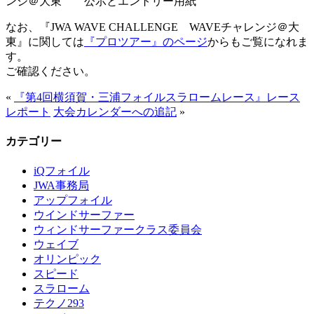
ンジ＠大東 公示とエントリー用紙
なお、『JWA WAVE CHALLENGE WAVEチャレンジ＠大
東』に関しては
『プロツアー』のページ
からもご覧になれま
す。
ご確認ください。
«
『第4回横須賀・三浦フォイルスラロームレース』レース
レポート
大会カレンダーへの追記
»
カテゴリー
iQフォイル
JWA事務局
アップフォイル
ウインドサーファー
ウィンドサーファークラス委員会
ウェイブ
オリンピック
スピード
スラローム
テクノ293