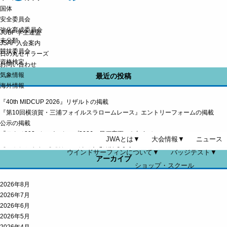
国体
安全委員会
強化育成委員会
JUBF 学生連盟
未分類
JSAF 入会案内
競技委員会
日の丸セイラーズ
資格検定
お問い合わせ
気象情報
最近の投稿
海外情報
『40th MIDCUP 2026』リザルトの掲載
『第10回横須賀・三浦フォイルスラロームレース』エントリーフォームの掲載
公示の掲載
『テクノ293 ジャパンカップ2026』日程変更のお知らせ
JWAとは▼
大会情報▼
ニュース
【アップフォイル】新プロ登録選手を紹介します！
ウインドサーフィンについて▼
バッジテスト▼
アーカイブ
ショップ・スクール
2026年8月
2026年7月
2026年6月
2026年5月