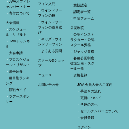
JWAオフィシ
フィン入門
競技認定
ャルパートナー
ウインドサー
認定者一覧
寄付について
フィンの技
申請フォーム
ウインドサー
大会情報
フィンの道具選
公認制度
スケジュー
び
ル・リザルト
公認インスト
キッズ・ウイ
ラクター・公認
JWAチャンネ
ンドサーフィン
スクール資格
ル
よくある質問
ジャッジ資格
大会申請
各種公認制度
プロスケジュ
スクール&ショッ
被認定者・スク
ール・リザルト
プ
ール一覧
選手紹介
ニュース
資格登録
種目別ランキ
ング
お問い合わせ
JWA 会員入会のご案内
観戦ガイド
手続きの流れ
ツアースポン
更新について
サー
学連の方へ
セールナンバーについて
会員登録
ログイン