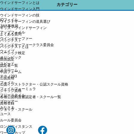
ウインドサーフィンとは
カテゴリー
ウインドサーフィン入門
ウインドサーフィンの技
iQフォイル
ウインドサーフィンの道具選び
JWA事務局
キッズ・ウインドサーフィン
アップフォイル
よくある質問
ウインドサーファー
バッジテスト
ウィンドサーファークラス委員会
バッジテストとは
ウェイブ
ベーシック検定
オリンピック
競技認定
スピード
認定者一覧
スラローム
申請フォーム
テクノ293
公認資格
フォイル
公認インストラクター・公認スクール資格
フォイルフォーミュラ
ジャッジ資格
フリースタイル
各種公認制度被認定者・スクール一覧
プロツアー
資格登録
みなさま
ショップ・スクール
ユース
ルール委員会
ロングディスタンス
ワールドカップ