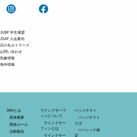
JUBF 学生連盟
JSAF 入会案内
日の丸セイラーズ
お問い合わせ
気象情報
海外情報
JWAとは
ウインドサーフ
バッジテスト
ィンについて
団体概要
バッジテスト
ウインドサー
とは
競技ルール
フィンとは
ベーシック検
活動報告
ウインドサー
定