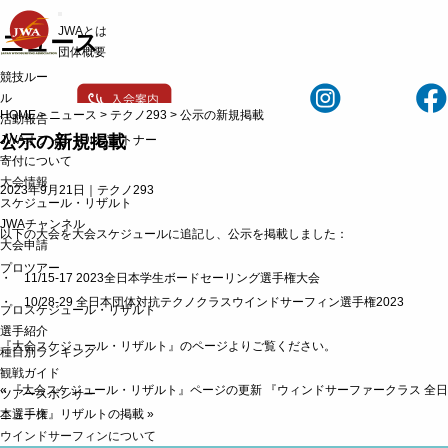
t
JWAとは
o
ニュース
g
団体概要
g
競技ルー
l
e
ル
n
HOME
>
ニュース
>
テクノ293
>
公示の新規掲載
活動報告
a
公示の新規掲載
JWAオフィシャルパートナー
v
i
寄付について
g
大会情報
a
2023年9月21日｜
テクノ293
t
スケジュール・リザルト
i
JWAチャンネル
o
以下の大会を大会スケジュールに追記し、公示を掲載しました：
大会申請
n
プロツアー
・ 11/15-17 2023全日本学生ボードセーリング選手権大会
・ 10/28-29 全日本団体対抗テクノクラスウインドサーフィン選手権2023
プロスケジュール・リザルト
選手紹介
『大会スケジュール・リザルト』のページ
よりご覧ください。
種目別ランキング
観戦ガイド
«
『大会スケジュール・リザルト』ページの更新
『ウィンドサーファークラス 全日
ツアースポンサー
本選手権』リザルトの掲載
»
ニュース
ウインドサーフィンについて