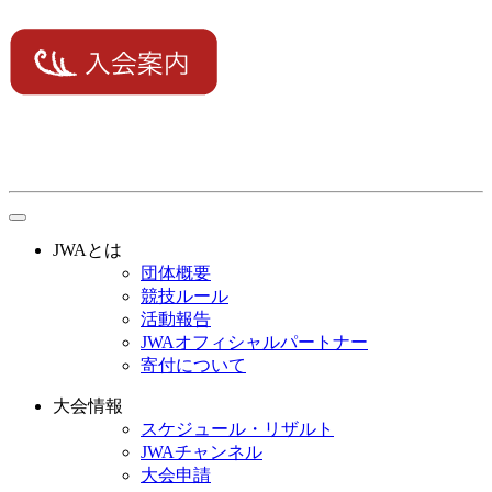
toggle
navigation
JWAとは
団体概要
競技ルール
活動報告
JWAオフィシャルパートナー
寄付について
大会情報
スケジュール・リザルト
JWAチャンネル
大会申請