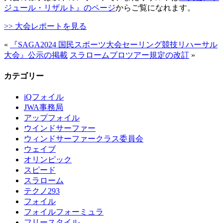
ジュール・リザルト』のページ
からご覧になれます。
>> 大会レポートを見る
«
『SAGA2024 国民スポーツ大会セーリング競技リハーサル
大会』公示の掲載
スラロームプロツアー規定の改訂
»
カテゴリー
iQフォイル
JWA事務局
アップフォイル
ウインドサーファー
ウィンドサーファークラス委員会
ウェイブ
オリンピック
スピード
スラローム
テクノ293
フォイル
フォイルフォーミュラ
フリースタイル