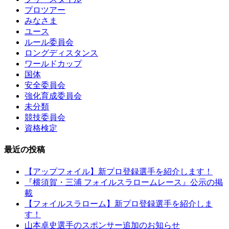
プロツアー
みなさま
ユース
ルール委員会
ロングディスタンス
ワールドカップ
国体
安全委員会
強化育成委員会
未分類
競技委員会
資格検定
最近の投稿
【アップフォイル】新プロ登録選手を紹介します！
『横須賀・三浦 フォイルスラロームレース』公示の掲
載
【フォイルスラローム】新プロ登録選手を紹介しま
す！
山本卓史選手のスポンサー追加のお知らせ