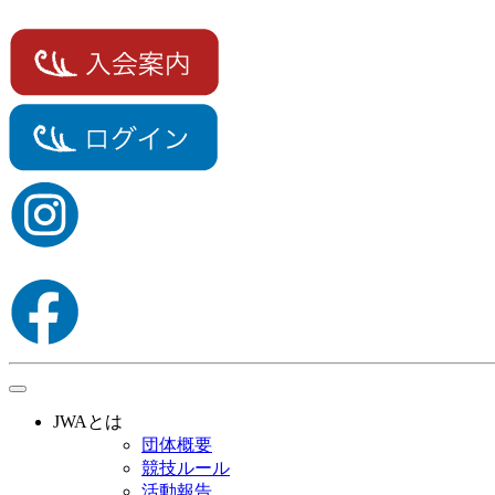
toggle
navigation
JWAとは
団体概要
競技ルール
活動報告