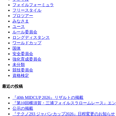
フォイルフォーミュラ
フリースタイル
プロツアー
みなさま
ユース
ルール委員会
ロングディスタンス
ワールドカップ
国体
安全委員会
強化育成委員会
未分類
競技委員会
資格検定
最近の投稿
『40th MIDCUP 2026』リザルトの掲載
『第10回横須賀・三浦フォイルスラロームレース』エ
公示の掲載
『テクノ293 ジャパンカップ2026』日程変更のお知らせ