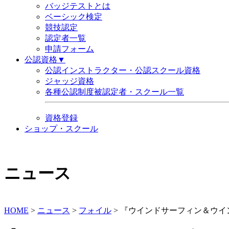
バッジテストとは
ベーシック検定
競技認定
認定者一覧
申請フォーム
公認資格▼
公認インストラクター・公認スクール資格
ジャッジ資格
各種公認制度被認定者・スクール一覧
資格登録
ショップ・スクール
ニュース
HOME
>
ニュース
>
フォイル
>
『ウインドサーフィン＆ウイン