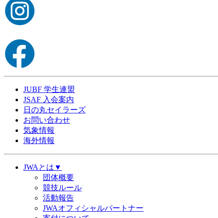
JUBF 学生連盟
JSAF 入会案内
日の丸セイラーズ
お問い合わせ
気象情報
海外情報
JWAとは▼
団体概要
競技ルール
活動報告
JWAオフィシャルパートナー