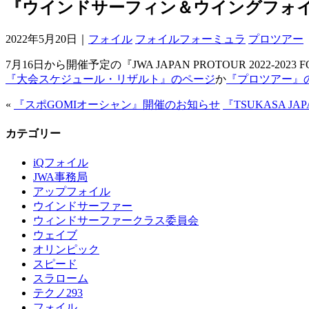
『ウインドサーフィン＆ウイングフォイル
2022年5月20日｜
フォイル
フォイルフォーミュラ
プロツアー
7月16日から開催予定の『JWA JAPAN PROTOUR 202
『大会スケジュール・リザルト』のページ
か
『プロツアー』
«
『スポGOMIオーシャン』開催のお知らせ
『TSUKASA JA
カテゴリー
iQフォイル
JWA事務局
アップフォイル
ウインドサーファー
ウィンドサーファークラス委員会
ウェイブ
オリンピック
スピード
スラローム
テクノ293
フォイル