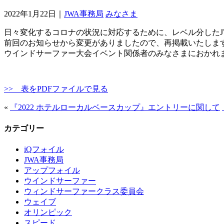
2022年1月22日｜
JWA事務局
みなさま
日々変化するコロナの状況に対応するために、レベル分したJ
前回のお知らせから変更がありましたので、再掲載いたしま
ウインドサーファー大会イベント関係者のみなさまにおかれ
>> 表をPDFファイルで見る
«
『2022 ホテルローカルベースカップ』エントリーに関して
カテゴリー
iQフォイル
JWA事務局
アップフォイル
ウインドサーファー
ウィンドサーファークラス委員会
ウェイブ
オリンピック
スピード