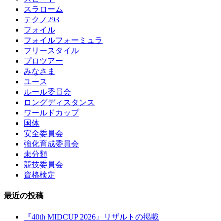
スラローム
テクノ293
フォイル
フォイルフォーミュラ
フリースタイル
プロツアー
みなさま
ユース
ルール委員会
ロングディスタンス
ワールドカップ
国体
安全委員会
強化育成委員会
未分類
競技委員会
資格検定
最近の投稿
『40th MIDCUP 2026』リザルトの掲載