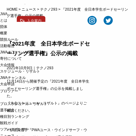
t
HOME
>
ニュース
>
テクノ293
>
『2021年度 全日本学生ボードセーリン
o
JWA
g
グ選手権』公示の掲載
g
とは
l
団体
e
概要
n
a
競技ルール
v
『2021年度 全日本学生ボードセ
活動報告
i
g
JWAオフィシャルパートナー
ーリング選手権』公示の掲載
a
寄付について
t
大会情報
i
2021年10月9日｜
テクノ293
o
スケジュール・リザルト
n
JWAチャンネル
11月14日から開催予定の『2021年度 全日本学生
大会申請
ボードセーリング選手権』の公示を掲載しまし
プロツアー
た。
『大会スケジュール・リザルト』のページ
よりご
プロスケジュール・リザルト
選手紹介
確認ください。
種目別ランキング
観戦ガイド
ツアースポンサー
«
杉匠真選手『PWAユース・ウインドサーフ・ウ
ニュース