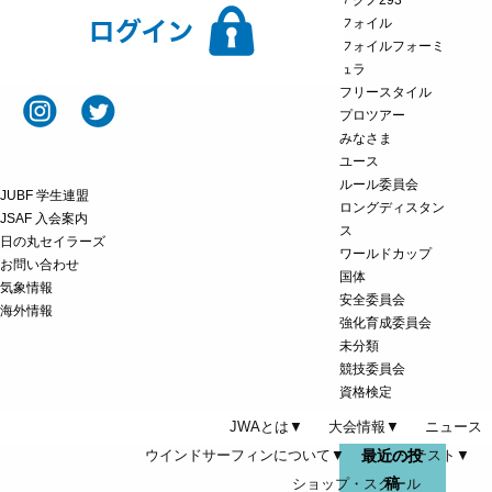
テクノ293
フォイル
フォイルフォーミ
ュラ
フリースタイル
プロツアー
みなさま
ユース
ルール委員会
JUBF 学生連盟
ロングディスタン
JSAF 入会案内
ス
日の丸セイラーズ
ワールドカップ
お問い合わせ
国体
気象情報
安全委員会
海外情報
強化育成委員会
未分類
競技委員会
資格検定
JWAとは▼
大会情報▼
ニュース
ウインドサーフィンについて▼
最近の投
バッジテスト▼
稿
ショップ・スクール