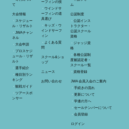
ーフィンの技
て
ム
ウインドサ
ーフィンの道
大会情報
公認制度
具選び
スケジュー
公認インス
キッズ・ウ
ル・リザルト
トラクター・
インドサーフ
公認スクール
JWAチャン
ィン
資格
ネル
よくある質
ジャッジ資
大会申請
問
格
プロスケジ
各種公認制
ュール・リザ
スクール&ショ
度被認定者・
ルト
ップ
スクール一覧
選手紹介
ニュース
資格登録
種目別ラン
キング
お問い合わせ
JWA 会員入会のご案内
観戦ガイド
手続きの流れ
ツアースポ
更新について
ンサー
学連の方へ
セールナンバーについて
会員登録
ログイン