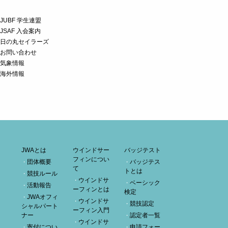
JUBF 学生連盟
JSAF 入会案内
日の丸セイラーズ
お問い合わせ
気象情報
海外情報
JWAとは
ウインドサー
バッジテスト
フィンについ
団体概要
バッジテス
て
トとは
競技ルール
ウインドサ
ベーシック
活動報告
ーフィンとは
検定
JWAオフィ
ウインドサ
競技認定
シャルパート
ーフィン入門
ナー
認定者一覧
ウインドサ
寄付につい
申請フォー