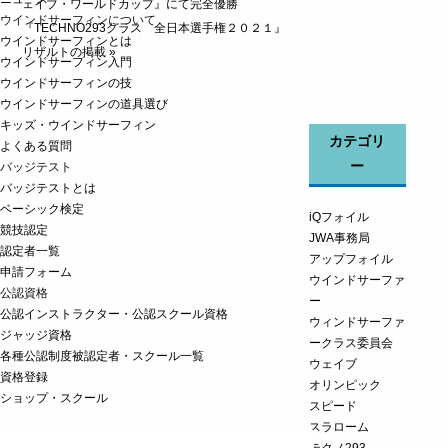
ェイブ・ワールドカップ』にて完全優勝
ウインドサーフィンについて
『TECHNO293クラス 全日本選手権２０２１』
ウインドサーフィンとは
リザルトの掲載
»
ウインドサーフィン入門
ウインドサーフィンの技
ウインドサーフィンの道具選び
キッズ・ウインドサーフィン
カテゴリ
よくある質問
ー
バッジテスト
バッジテストとは
ベーシック検定
iQフォイル
競技認定
JWA事務局
認定者一覧
アップフォイル
申請フォーム
ウインドサーファ
公認資格
ー
公認インストラクター・公認スクール資格
ウィンドサーファ
ジャッジ資格
ークラス委員会
各種公認制度被認定者・スクール一覧
ウェイブ
資格登録
オリンピック
ショップ・スクール
スピード
スラローム