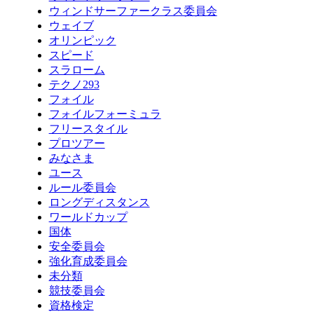
ウィンドサーファークラス委員会
ウェイブ
オリンピック
スピード
スラローム
テクノ293
フォイル
フォイルフォーミュラ
フリースタイル
プロツアー
みなさま
ユース
ルール委員会
ロングディスタンス
ワールドカップ
国体
安全委員会
強化育成委員会
未分類
競技委員会
資格検定