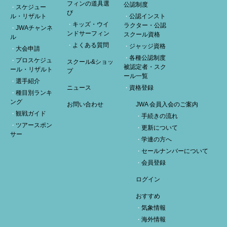
フィンの道具選
公認制度
スケジュー
び
ル・リザルト
公認インスト
キッズ・ウイ
ラクター・公認
JWAチャンネ
ンドサーフィン
スクール資格
ル
よくある質問
ジャッジ資格
大会申請
各種公認制度
プロスケジュ
スクール&ショッ
被認定者・スク
ール・リザルト
プ
ール一覧
選手紹介
ニュース
資格登録
種目別ランキ
ング
お問い合わせ
JWA 会員入会のご案内
観戦ガイド
手続きの流れ
ツアースポン
更新について
サー
学連の方へ
セールナンバーについて
会員登録
ログイン
おすすめ
気象情報
海外情報