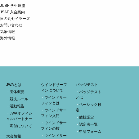
JUBF 学生連盟
JSAF 入会案内
日の丸セイラーズ
お問い合わせ
気象情報
海外情報
JWAとは
ウインドサーフ
バッジテスト
ィンについて
団体概要
バッジテスト
ウインドサー
とは
競技ルール
フィンとは
ベーシック検
活動報告
ウインドサー
定
JWAオフィシ
フィン入門
競技認定
ャルパートナー
ウインドサー
認定者一覧
寄付について
フィンの技
申請フォーム
ウインドサー
大会情報