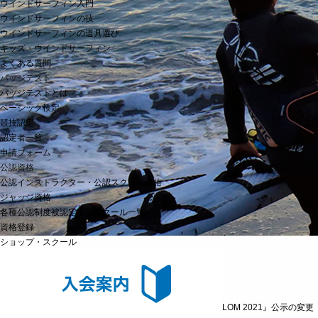
ウインドサーフィン入門
ウインドサーフィンの技
ウインドサーフィンの道具選び
キッズ・ウインドサーフィン
よくある質問
バッジテスト
バッジテストとは
ベーシック検定
競技認定
認定者一覧
申請フォーム
公認資格
公認インストラクター・公認スクール資格
ジャッジ資格
各種公認制度被認定者・スクール一覧
資格登録
ショップ・スクール
ニュース
HOME
>
ニュース
>
スラローム
>
『MIYAKO ISLAND SLALOM 2021』公示の変更