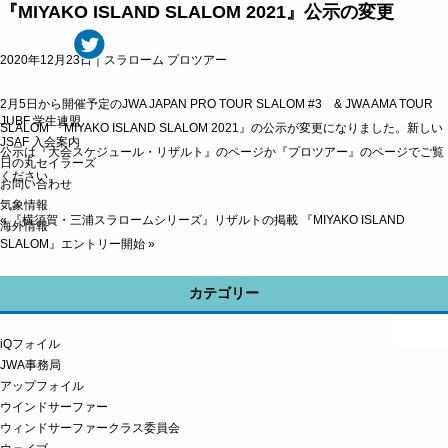
『MIYAKO ISLAND SLALOM 2021』公示の変更
2020年12月23日｜
スラローム
プロツアー
2月5日から開催予定のJWA JAPAN PRO TOUR SLALOM #3 & JWA AMA TOUR
JUBF 学生連盟
SLALOM 『MIYAKO ISLAND SLALOM 2021』の公示が変更になりました。新しい
JSAF 入会案内
公示は
『大会スケジュール・リザルト』のページ
か
『プロツアー』のページ
でご覧
日の丸セイラーズ
ください。
お問い合わせ
気象情報
«
『横須賀・三浦スラロームシリーズ』リザルトの掲載
『MIYAKO ISLAND
海外情報
SLALOM』エントリー開始
»
カテゴリー
iQフォイル
JWA事務局
アップフォイル
ウインドサーファー
ウィンドサーファークラス委員会