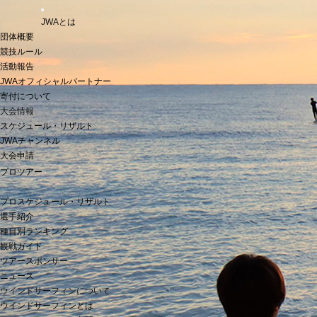
t
JWAとは
o
g
団体概要
g
競技ルール
l
活動報告
e
n
JWAオフィシャルパートナー
a
寄付について
v
i
大会情報
g
スケジュール・リザルト
a
JWAチャンネル
t
i
大会申請
o
プロツアー
n
プロスケジュール・リザルト
選手紹介
種目別ランキング
観戦ガイド
ツアースポンサー
ニュース
ウインドサーフィンについて
ウインドサーフィンとは