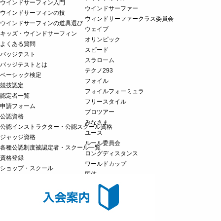
ウインドサーフィン入門
ウインドサーファー
ウインドサーフィンの技
ウィンドサーファークラス委員会
ウインドサーフィンの道具選び
ウェイブ
キッズ・ウインドサーフィン
オリンピック
よくある質問
スピード
バッジテスト
スラローム
バッジテストとは
テクノ293
ベーシック検定
フォイル
競技認定
フォイルフォーミュラ
認定者一覧
フリースタイル
申請フォーム
プロツアー
公認資格
みなさま
公認インストラクター・公認スクール資格
ユース
ジャッジ資格
ルール委員会
各種公認制度被認定者・スクール一覧
ロングディスタンス
資格登録
ワールドカップ
ショップ・スクール
国体
安全委員会
強化育成委員会
未分類
競技委員会