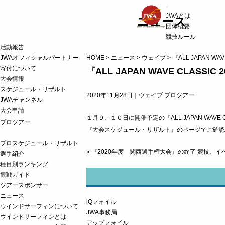
t
JWAとは
o
ニュース
g
団体概要
g
競技ルール
l
活動報告
e
n
JWAオフィシャルパートナー
HOME
>
ニュース
>
ウェイブ
>
『ALL JAPAN WA
a
寄付について
『ALL JAPAN WAVE CLASSI
v
i
大会情報
g
スケジュール・リザルト
a
2020年11月28日｜
ウェイブ
プロツアー
JWAチャンネル
t
i
大会申請
o
１月９、１０日に開催予定の『ALL JAPAN WAVE 
プロツアー
n
『大会スケジュール・リザルト』のページ
でご確認
プロスケジュール・リザルト
«
『2020年度 関西選手権大会』の終了
競技、イベ
選手紹介
種目別ランキング
観戦ガイド
ツアースポンサー
ニュース
iQフォイル
ウインドサーフィンについて
JWA事務局
ウインドサーフィンとは
アップフォイル