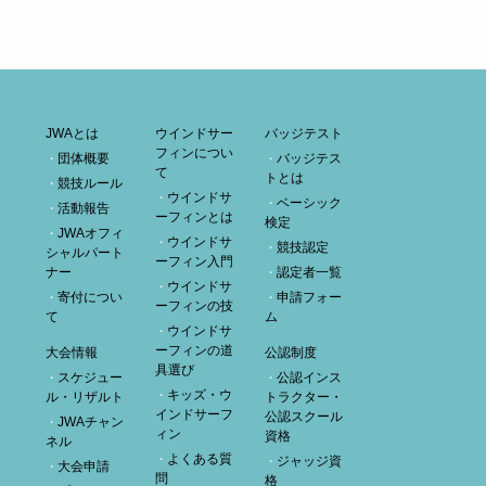
JWAとは
ウインドサー
バッジテスト
フィンについ
団体概要
バッジテス
て
トとは
競技ルール
ウインドサ
ベーシック
活動報告
ーフィンとは
検定
JWAオフィ
ウインドサ
競技認定
シャルパート
ーフィン入門
ナー
認定者一覧
ウインドサ
寄付につい
申請フォー
ーフィンの技
て
ム
ウインドサ
ーフィンの道
大会情報
公認制度
具選び
スケジュー
公認インス
キッズ・ウ
ル・リザルト
トラクター・
インドサーフ
公認スクール
JWAチャン
ィン
資格
ネル
よくある質
ジャッジ資
大会申請
問
格