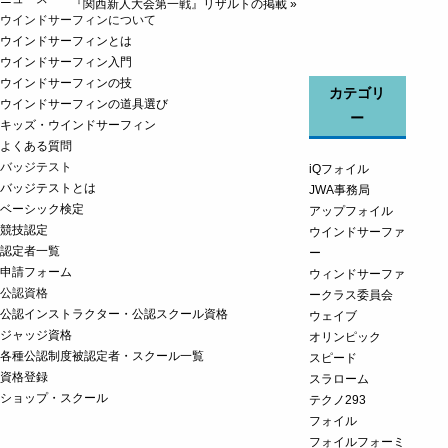
『関西新人大会第一戦』リザルトの掲載
»
ウインドサーフィンについて
ウインドサーフィンとは
ウインドサーフィン入門
ウインドサーフィンの技
カテゴリ
ウインドサーフィンの道具選び
ー
キッズ・ウインドサーフィン
よくある質問
バッジテスト
iQフォイル
バッジテストとは
JWA事務局
ベーシック検定
アップフォイル
競技認定
ウインドサーファ
認定者一覧
ー
申請フォーム
ウィンドサーファ
公認資格
ークラス委員会
公認インストラクター・公認スクール資格
ウェイブ
ジャッジ資格
オリンピック
各種公認制度被認定者・スクール一覧
スピード
資格登録
スラローム
ショップ・スクール
テクノ293
フォイル
フォイルフォーミ