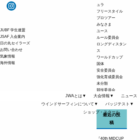
ュラ
フリースタイル
プロツアー
みなさま
JUBF 学生連盟
ユース
JSAF 入会案内
ルール委員会
日の丸セイラーズ
ロングディスタン
お問い合わせ
ス
気象情報
ワールドカップ
海外情報
国体
安全委員会
強化育成委員会
未分類
競技委員会
JWAとは▼
大会情報▼
ニュース
資格検定
ウインドサーフィンについて▼
バッジテスト▼
ショップ・スクール
最近の投
稿
『40th MIDCUP