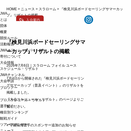
t
HOME
>
ニュース
>
スラローム
>
『検見川浜ボードセーリングサマーカッ
o
JWA
g
プ』リザルトの掲載
g
とは
l
団体
e
概要
n
a
競技ルール
v
『検見川浜ボードセーリングサマ
活動報告
i
g
JWAオフィシャルパートナー
ーカップ』リザルトの掲載
a
寄付について
t
大会情報
i
2026年7月6日｜
スラローム
フォイル
ユース
o
スケジュール・リザルト
n
JWAチャンネル
7月4日から開催された『検見川浜ボードセーリン
大会申請
グサマーカップ（普及イベント）』のリザルトを
プロツアー
掲載しました。
『大会スケジュール・リザルト』のページ
よりご
プロスケジュール・リザルト
選手紹介
覧ください。
種目別ランキング
観戦ガイド
ツアースポンサー
«
守屋拓海選手のスポンサー追加のお知らせ
ニュース