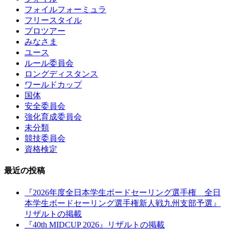
フォイルフォーミュラ
フリースタイル
プロツアー
みなさま
ユース
ルール委員会
ロングディスタンス
ワールドカップ
国体
安全委員会
強化育成委員会
未分類
競技委員会
資格検定
最近の投稿
『2026年度全日本学生ボードセーリング選手権 全日
本学生ボードセーリング選手権新人戦九州支部予選』
リザルトの掲載
『40th MIDCUP 2026』リザルトの掲載