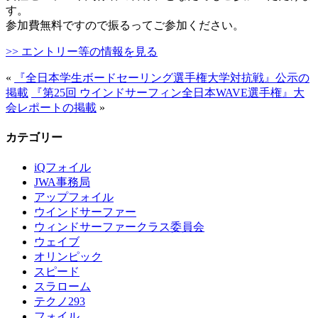
す。
参加費無料ですので振るってご参加ください。
>> エントリー等の情報を見る
«
『全日本学生ボードセーリング選手権大学対抗戦』公示の
掲載
『第25回 ウインドサーフィン全日本WAVE選手権』大
会レポートの掲載
»
カテゴリー
iQフォイル
JWA事務局
アップフォイル
ウインドサーファー
ウィンドサーファークラス委員会
ウェイブ
オリンピック
スピード
スラローム
テクノ293
フォイル