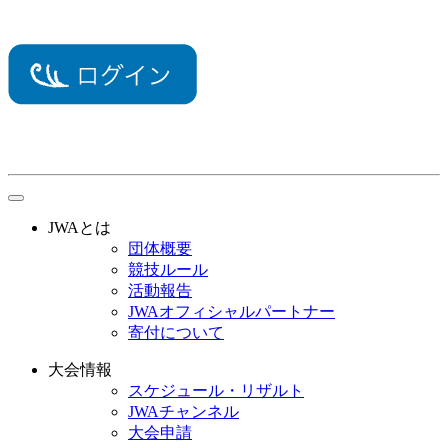
toggle
navigation
JWAとは
団体概要
競技ルール
活動報告
JWAオフィシャルパートナー
寄付について
大会情報
スケジュール・リザルト
JWAチャンネル
大会申請