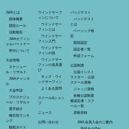
JWAとは
ウインドサーフ
バッジテスト
ィンについて
団体概要
バッジテスト
ウインドサー
とは
競技ルール
フィンとは
ベーシック検
活動報告
ウインドサー
定
JWAオフィシ
フィン入門
競技認定
ャルパートナー
ウインドサー
認定者一覧
寄付について
フィンの技
申請フォーム
ウインドサー
大会情報
フィンの道具選
公認制度
スケジュー
び
ル・リザルト
公認インスト
キッズ・ウイ
ラクター・公認
JWAチャンネ
ンドサーフィン
スクール資格
ル
よくある質問
ジャッジ資格
大会申請
各種公認制度
プロスケジュ
スクール&ショッ
被認定者・スク
ール・リザルト
プ
ール一覧
選手紹介
ニュース
資格登録
種目別ランキ
ング
お問い合わせ
JWA 会員入会のご案内
観戦ガイド
手続きの流れ