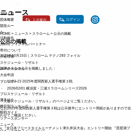
t
o
ニュース
JWAとは
g
g
団体概要
l
競技ルー
e
ル
n
HOME
>
ニュース
>
スラローム
>
公示の掲載
a
活動報告
公示の掲載
v
JWAオフィシャルパートナー
i
g
寄付について
a
2025年10月15日｜
スラローム
テクノ293
フォイル
大会情報
t
スケジュール・リザルト
i
o
以下の大会の公示を掲載しました：
JWAチャンネル
n
大会申請
・ 11/22-23 2025年度関西新人選手権第３戦
プロツアー
・ 2026/02/01 横須賀・三浦スラロームシリーズ2026
プロスケジュール・リザルト
選手紹介
『大会スケジュール・リザルト』のページ
よりご覧ください。
種目別ランキング
なお2025年度関西新人選手権第３戦は公示後半にエントリー用紙がありますので合
観戦ガイド
わせてご確認ください。
ツアースポンサー
ニュース
«
『全日本フリースタイルトーナメント津久井浜大会』エントリー開始
『琵琶湖プ
ウインドサーフィンについて