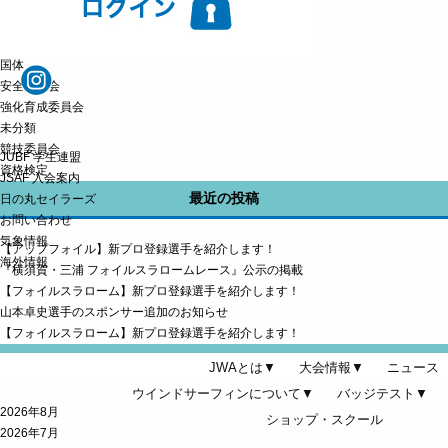
ルール委員会
ロングディスタンス
ワールドカップ
国体
安全委員会
強化育成委員会
未分類
競技委員会
JUBF 学生連盟
資格検定
JSAF 入会案内
最近の投稿
日の丸セイラーズ
お問い合わせ
気象情報
【アップフォイル】新プロ登録選手を紹介します！
海外情報
『横須賀・三浦 フォイルスラロームレース』公示の掲載
【フォイルスラローム】新プロ登録選手を紹介します！
山本卓史選手のスポンサー追加のお知らせ
【フォイルスラローム】新プロ登録選手を紹介します！
アーカイブ
JWAとは▼
大会情報▼
ニュース
ウインドサーフィンについて▼
バッジテスト▼
2026年8月
ショップ・スクール
2026年7月