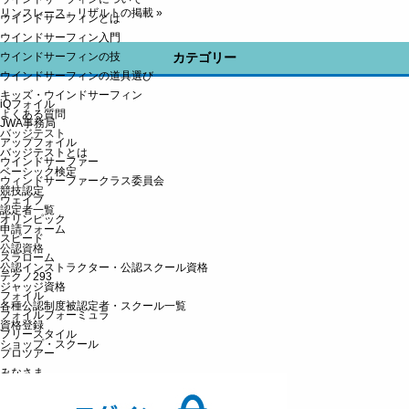
リンスレース』リザルトの掲載
»
ウインドサーフィンとは
ウインドサーフィン入門
ウインドサーフィンの技
カテゴリー
ウインドサーフィンの道具選び
キッズ・ウインドサーフィン
iQフォイル
よくある質問
JWA事務局
バッジテスト
アップフォイル
バッジテストとは
ウインドサーファー
ベーシック検定
ウィンドサーファークラス委員会
競技認定
ウェイブ
認定者一覧
オリンピック
申請フォーム
スピード
公認資格
スラローム
公認インストラクター・公認スクール資格
テクノ293
ジャッジ資格
フォイル
各種公認制度被認定者・スクール一覧
フォイルフォーミュラ
資格登録
フリースタイル
ショップ・スクール
プロツアー
みなさま
ユース