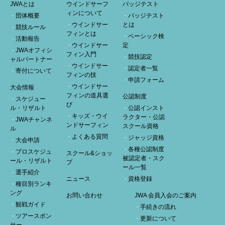
JWAとは
ウインドサーフ
バッジテスト
ィンについて
団体概要
バッジテスト
ウインドサー
とは
競技ルール
フィンとは
ベーシック検
活動報告
ウインドサー
定
JWAオフィシ
フィン入門
競技認定
ャルパートナー
ウインドサー
認定者一覧
寄付について
フィンの技
申請フォーム
ウインドサー
大会情報
フィンの道具選
公認制度
スケジュー
び
ル・リザルト
公認インスト
キッズ・ウイ
ラクター・公認
JWAチャンネ
ンドサーフィン
スクール資格
ル
よくある質問
ジャッジ資格
大会申請
各種公認制度
プロスケジュ
スクール&ショッ
被認定者・スク
ール・リザルト
プ
ール一覧
選手紹介
ニュース
資格登録
種目別ランキ
ング
お問い合わせ
JWA 会員入会のご案内
観戦ガイド
手続きの流れ
ツアースポン
更新について