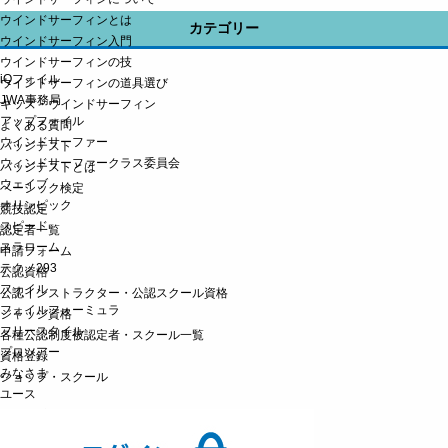
ウインドサーフィンとは
カテゴリー
ウインドサーフィン入門
ウインドサーフィンの技
iQフォイル
ウインドサーフィンの道具選び
JWA事務局
キッズ・ウインドサーフィン
アップフォイル
よくある質問
ウインドサーファー
バッジテスト
ウィンドサーファークラス委員会
バッジテストとは
ウェイブ
ベーシック検定
オリンピック
競技認定
スピード
認定者一覧
スラローム
申請フォーム
テクノ293
公認資格
フォイル
公認インストラクター・公認スクール資格
フォイルフォーミュラ
ジャッジ資格
フリースタイル
各種公認制度被認定者・スクール一覧
プロツアー
資格登録
みなさま
ショップ・スクール
ユース
ルール委員会
ロングディスタンス