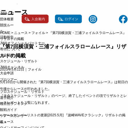
t
o
ニュース
JWAとは
g
g
団体概要
l
競技ルー
e
ル
n
HOME
>
ニュース
>
フォイル
>
『第7回横須賀・三浦フォイルスラロームレース』
a
活動報告
リザルトの掲載
v
JWAオフィシャルパートナー
i
『第7回横須賀・三浦フォイルスラロームレース』リザ
g
寄付について
a
ルトの掲載
大会情報
t
スケジュール・リザルト
i
o
JWAチャンネル
2025年5月12日｜
フォイル
n
大会申請
プロツアー
5月10日から開催された『第7回横須賀・三浦フォイルスラロームレース』は初日の
午後からレースが行われました。
プロスケジュール・リザルト
『大会スケジュール・リザルト』のページ
、終了したイベントの項でリザルトとレ
選手紹介
ースレポートをご覧になれます。
種目別ランキング
観戦ガイド
«
セールナンバーリストの更新[2025.5月]
『波崎WAVEクラシック』リザルトの掲
ツアースポンサー
ニュース
載
»
ウインドサーフィンについて