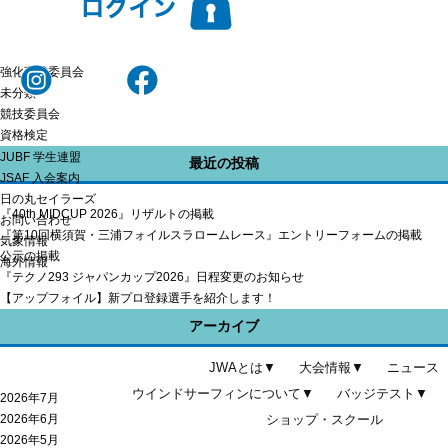
ワールドカップ
国体
安全委員会
強化育成委員会
未分類
競技委員会
資格検定
JUBF 学生連盟
最近の投稿
JSAF 入会案内
日の丸セイラーズ
『40th MIDCUP 2026』リザルトの掲載
お問い合わせ
『第10回横須賀・三浦フォイルスラロームレース』エントリーフォームの掲載
気象情報
公示の掲載
海外情報
『テクノ293 ジャパンカップ2026』日程変更のお知らせ
【アップフォイル】新プロ登録選手を紹介します！
アーカイブ
JWAとは▼
大会情報▼
ニュース
2026年8月
ウインドサーフィンについて▼
バッジテスト▼
2026年7月
2026年6月
ショップ・スクール
2026年5月