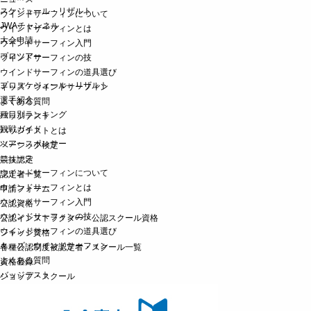
スケジュール・リザルト
ウインドサーフィンについて
JWAチャンネル
ウインドサーフィンとは
大会申請
ウインドサーフィン入門
プロツアー
ウインドサーフィンの技
ウインドサーフィンの道具選び
プロスケジュール・リザルト
キッズ・ウインドサーフィン
選手紹介
よくある質問
種目別ランキング
バッジテスト
観戦ガイド
バッジテストとは
ツアースポンサー
ベーシック検定
ニュース
競技認定
ウインドサーフィンについて
認定者一覧
ウインドサーフィンとは
申請フォーム
ウインドサーフィン入門
公認資格
ウインドサーフィンの技
公認インストラクター・公認スクール資格
ウインドサーフィンの道具選び
ジャッジ資格
キッズ・ウインドサーフィン
各種公認制度被認定者・スクール一覧
よくある質問
資格登録
バッジテスト
ショップ・スクール
バッジテストとは
ベーシック検定