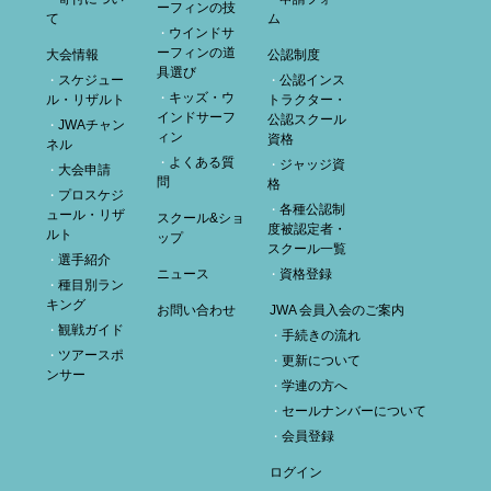
ーフィンの技
て
ム
ウインドサ
ーフィンの道
大会情報
公認制度
具選び
スケジュー
公認インス
キッズ・ウ
ル・リザルト
トラクター・
インドサーフ
公認スクール
JWAチャン
ィン
資格
ネル
よくある質
ジャッジ資
大会申請
問
格
プロスケジ
各種公認制
ュール・リザ
スクール&ショ
度被認定者・
ルト
ップ
スクール一覧
選手紹介
ニュース
資格登録
種目別ラン
キング
お問い合わせ
JWA 会員入会のご案内
観戦ガイド
手続きの流れ
ツアースポ
更新について
ンサー
学連の方へ
セールナンバーについて
会員登録
ログイン