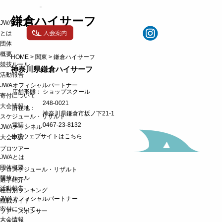
t
o
鎌倉ハイサーフ
JWA
g
g
とは
l
団体
e
概要
n
HOME
>
関東
>
鎌倉ハイサーフ
a
競技ルール
神奈川県
鎌倉ハイサーフ
v
活動報告
i
g
JWAオフィシャルパートナー
店舗形態：
a
ショップ
スクール
寄付について
t
248-0021
大会情報
i
所在地：
神奈川県鎌倉市坂ノ下21-1
o
スケジュール・リザルト
n
電話：
0467-23-8132
JWAチャンネル
公式ウェブサイトはこちら
大会申請
プロツアー
JWAとは
団体概要
プロスケジュール・リザルト
競技ルール
選手紹介
活動報告
種目別ランキング
JWAオフィシャルパートナー
観戦ガイド
寄付について
ツアースポンサー
大会情報
ニュース