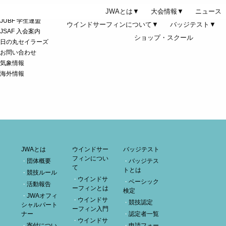
JWAとは▼
大会情報▼
ニュース
JUBF 学生連盟
ウインドサーフィンについて▼
バッジテスト▼
JSAF 入会案内
ショップ・スクール
日の丸セイラーズ
お問い合わせ
気象情報
海外情報
JWAとは
ウインドサー
バッジテスト
フィンについ
団体概要
バッジテス
て
トとは
競技ルール
ウインドサ
ベーシック
活動報告
ーフィンとは
検定
JWAオフィ
ウインドサ
競技認定
シャルパート
ーフィン入門
ナー
認定者一覧
ウインドサ
寄付につい
申請フォー